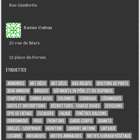
Rue Gambetta
Xavier Cotton
25 rue de Mars
12 place du Forum
ÉTIQUETTES
ARMOIRIES
ART-DÉCO
ART DÉCO
BAS-RELIEFS
BOUTONS DE PORTE
BOW-WINDOW
BRIQUES
BÂTIMENTS EN PÉRIL ET/OU DISPARUS
CHAPITEAU
CHIENS-ASSIS
COLONNES
CORBEAUX
CÉRAMIQUES
DATES ET INSCRIPTIONS
DÉCROTTOIRS - CHASSE ROUES
ECUSSONS
EPIS DE FAÎTAGE
ESCALIERS
FAÇADE
FENÊTRES BALCONS
FERRONNERIE
FRISE
FRONTONS
GARDE-CORPS
GRANITO
GRILLES - SOUPIRAUX
HEURTOIR
LAURENT ANTOINE
LINTEAUX
LUCARNE
MOSAÏQUES
MOTIFS ANIMALIERS
MOTIFS FLORAUX/VÉGÉTAUX