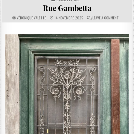
Rue Gambetta
AUTHOR:
PUBLISHED DATE:
COMMENTS:
ON RUE G
VÉRONIQUE VALETTE
14 NOVEMBRE 2025
LEAVE A COMMENT