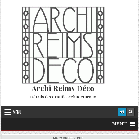
Skip to content
Archi Reims Déco
Détails décoratifs architecturaux
MENU
MENU
POSTED IN
GAMBETTA, RUE