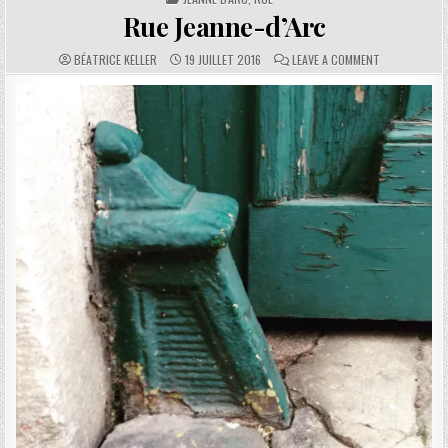
Rue Jeanne-d’Arc
AUTHOR:
PUBLISHED DATE:
COMMENTS:
ON RUE JEANN
BÉATRICE KELLER
19 JUILLET 2016
LEAVE A COMMENT