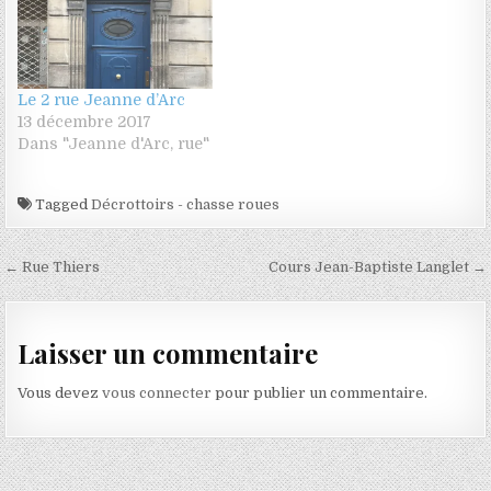
Le 2 rue Jeanne d’Arc
13 décembre 2017
Dans "Jeanne d'Arc, rue"
Tagged
Décrottoirs - chasse roues
Navigation de l’article
← Rue Thiers
Cours Jean-Baptiste Langlet →
Laisser un commentaire
Vous devez
vous connecter
pour publier un commentaire.