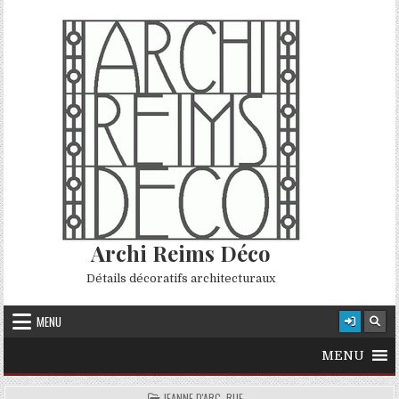
Skip to content
Archi Reims Déco
Détails décoratifs architecturaux
MENU
MENU
POSTED IN
JEANNE D'ARC, RUE