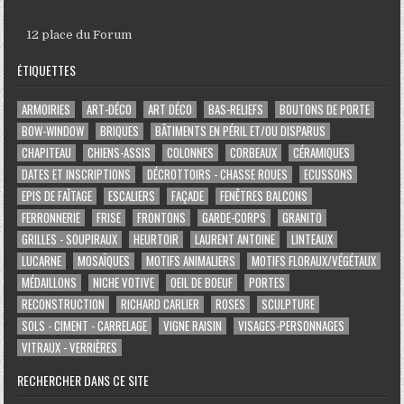
12 place du Forum
ÉTIQUETTES
ARMOIRIES
ART-DÉCO
ART DÉCO
BAS-RELIEFS
BOUTONS DE PORTE
BOW-WINDOW
BRIQUES
BÂTIMENTS EN PÉRIL ET/OU DISPARUS
CHAPITEAU
CHIENS-ASSIS
COLONNES
CORBEAUX
CÉRAMIQUES
DATES ET INSCRIPTIONS
DÉCROTTOIRS - CHASSE ROUES
ECUSSONS
EPIS DE FAÎTAGE
ESCALIERS
FAÇADE
FENÊTRES BALCONS
FERRONNERIE
FRISE
FRONTONS
GARDE-CORPS
GRANITO
GRILLES - SOUPIRAUX
HEURTOIR
LAURENT ANTOINE
LINTEAUX
LUCARNE
MOSAÏQUES
MOTIFS ANIMALIERS
MOTIFS FLORAUX/VÉGÉTAUX
MÉDAILLONS
NICHE VOTIVE
OEIL DE BOEUF
PORTES
RECONSTRUCTION
RICHARD CARLIER
ROSES
SCULPTURE
SOLS - CIMENT - CARRELAGE
VIGNE RAISIN
VISAGES-PERSONNAGES
VITRAUX - VERRIÈRES
RECHERCHER DANS CE SITE