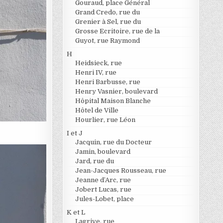
Gouraud, place Général
Grand Credo, rue du
Grenier à Sel, rue du
Grosse Ecritoire, rue de la
Guyot, rue Raymond
H
Heidsieck, rue
Henri IV, rue
Henri Barbusse, rue
Henry Vasnier, boulevard
Hôpital Maison Blanche
Hôtel de Ville
Hourlier, rue Léon
I et J
Jacquin, rue du Docteur
Jamin, boulevard
Jard, rue du
Jean-Jacques Rousseau, rue
Jeanne d’Arc, rue
Jobert Lucas, rue
Jules-Lobet, place
K et L
Lagrive, rue