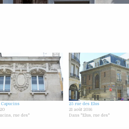
s Capucins
25 rue des Elus
020
21 août 2016
cins, rue des"
Dans "Elus, rue des"