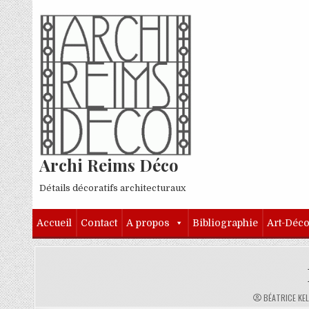
Skip to content
Archi Reims Déco
Détails décoratifs architecturaux
Accueil
Contact
A propos
Bibliographie
Art-Déc
AUTHOR:
BÉATRICE KE