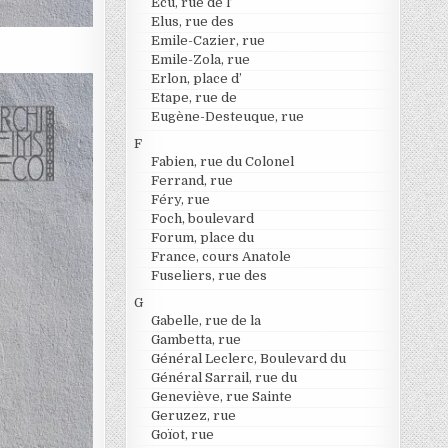
Ecu, rue de l’
Elus, rue des
Emile-Cazier, rue
Emile-Zola, rue
Erlon, place d’
Etape, rue de
Eugène-Desteuque, rue
F
Fabien, rue du Colonel
Ferrand, rue
Féry, rue
Foch, boulevard
Forum, place du
France, cours Anatole
Fuseliers, rue des
G
Gabelle, rue de la
Gambetta, rue
Général Leclerc, Boulevard du
Général Sarrail, rue du
Geneviève, rue Sainte
Geruzez, rue
Goïot, rue