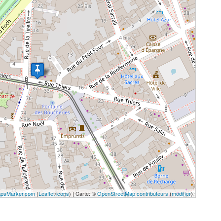
psMarker.com
(
Leaflet
/
icons
) | Carte: ©
OpenStreetMap contributeurs
(
modifier
)