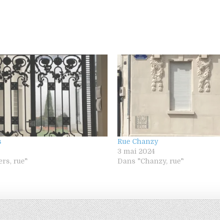
s
Rue Chanzy
8
3 mai 2024
rs, rue"
Dans "Chanzy, rue"