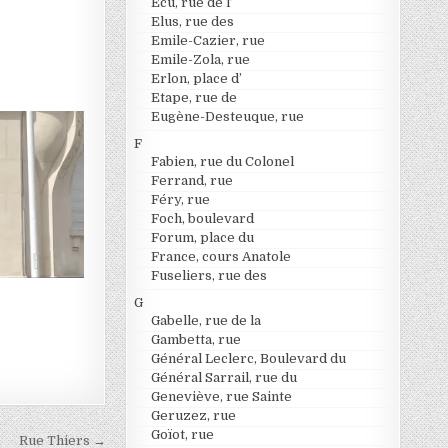
Ecu, rue de l’
Elus, rue des
Emile-Cazier, rue
Emile-Zola, rue
Erlon, place d’
Etape, rue de
Eugène-Desteuque, rue
F
Fabien, rue du Colonel
Ferrand, rue
Féry, rue
Foch, boulevard
Forum, place du
France, cours Anatole
Fuseliers, rue des
G
Gabelle, rue de la
Gambetta, rue
Général Leclerc, Boulevard du
Général Sarrail, rue du
Geneviève, rue Sainte
Geruzez, rue
Goïot, rue
Rue Thiers →