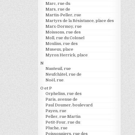
Marc, rue du
Mars, rue de
Martin-Peller, rue
Martyrs de la Résistance, place des
Marx-Dormoy, rue
Moissons, rue des
Moll, rue du Colonel
Moulins, rue des
Museux, place
Myron Herrick, place
N
Nanteuil, rue
Neufchâtel, rue de
Noël, rue
O et P
Orphelins, rue des
Paris, avenue de
Paul Doumer, boulevard
Payen, rue
Peller, rue Martin
Petit-Four, rue du
Pluche, rue
Poissonniers, rue des