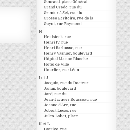
Gouraud, place Général
Grand Credo, rue du
Grenier à Sel, rue du
Grosse Ecritoire, rue de la
Guyot, rue Raymond
H
Heidsieck, rue
Henri IV, rue
Henri Barbusse, rue
Henry Vasnier, boulevard
Hôpital Maison Blanche
Hôtel de Ville
Hourlier, rue Léon
I et J
Jacquin, rue du Docteur
Jamin, boulevard
Jard, rue du
Jean-Jacques Rousseau, rue
Jeanne d’Arc, rue
Jobert Lucas, rue
Jules-Lobet, place
K et L
Lagrive, rue