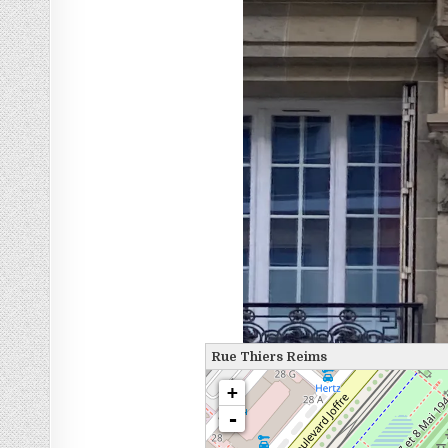
Rue Thiers Reims
chargement de la carte - veuillez patienter...
+
-