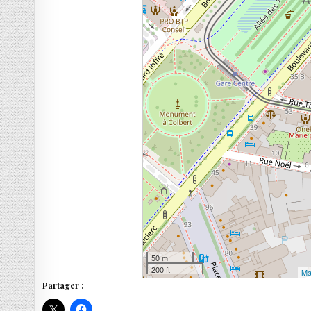
50 m
200 ft
Ma
Partager :