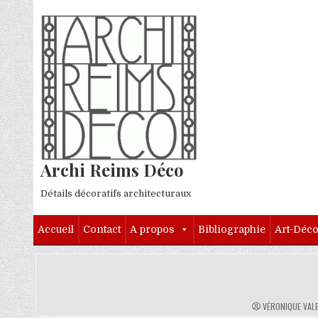
Skip to content
Archi Reims Déco
Détails décoratifs architecturaux
Accueil
Contact
A propos
Bibliographie
Art-Déc
AUTHOR:
VÉRONIQUE VAL