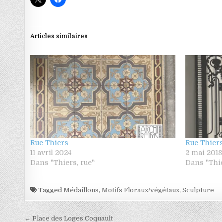
Articles similaires
Rue Thiers
Rue Thier
11 avril 2024
2 mai 201
Dans "Thiers, rue"
Dans "Thie
Tagged
Médaillons
,
Motifs Floraux/végétaux
,
Sculpture
Navigation de l’article
← Place des Loges Coquault