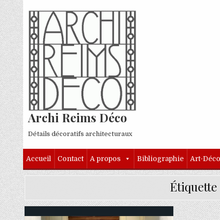
Skip to content
Archi Reims Déco
Détails décoratifs architecturaux
Accueil
Contact
A propos
Bibliographie
Art-Déc
Étiquette