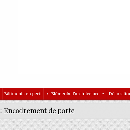
o
Bâtiments en péril
Eléments d'architecture
Décoratio
 :
Encadrement de porte