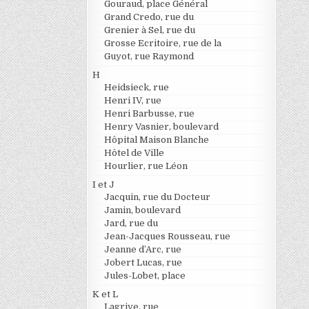
Gouraud, place Général
Grand Credo, rue du
Grenier à Sel, rue du
Grosse Ecritoire, rue de la
Guyot, rue Raymond
H
Heidsieck, rue
Henri IV, rue
Henri Barbusse, rue
Henry Vasnier, boulevard
Hôpital Maison Blanche
Hôtel de Ville
Hourlier, rue Léon
I et J
Jacquin, rue du Docteur
Jamin, boulevard
Jard, rue du
Jean-Jacques Rousseau, rue
Jeanne d’Arc, rue
Jobert Lucas, rue
Jules-Lobet, place
K et L
Lagrive, rue