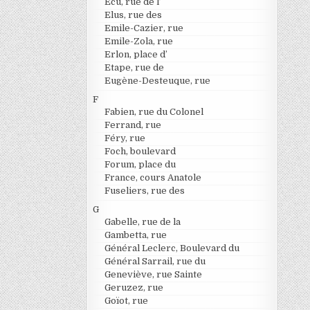
Ecu, rue de l’
Elus, rue des
Emile-Cazier, rue
Emile-Zola, rue
Erlon, place d’
Etape, rue de
Eugène-Desteuque, rue
F
Fabien, rue du Colonel
Ferrand, rue
Féry, rue
Foch, boulevard
Forum, place du
France, cours Anatole
Fuseliers, rue des
G
Gabelle, rue de la
Gambetta, rue
Général Leclerc, Boulevard du
Général Sarrail, rue du
Geneviève, rue Sainte
Geruzez, rue
Goïot, rue