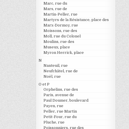
Marc, rue du
Mars, rue de
Martin-Peller, rue
Martyrs de la Résistance, place des
Marx-Dormoy, rue
Moissons, rue des
Moll, rue du Colonel
Moulins, rue des
Museux, place
Myron Herrick, place
N
Nanteuil, rue
Neufchâtel, rue de
Noël, rue
O et P
Orphelins, rue des
Paris, avenue de
Paul Doumer, boulevard
Payen, rue
Peller, rue Martin
Petit-Four, rue du
Pluche, rue
Poissonniers, rue des