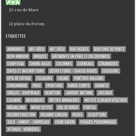
25 rue de Mars
12 place du Forum
ÉTIQUETTES
ARMOIRIES
ART-DÉCO
ART DÉCO
BAS-RELIEFS
BOUTONS DE PORTE
BOW-WINDOW
BRIQUES
BÂTIMENTS EN PÉRIL ET/OU DISPARUS
CHAPITEAU
CHIENS-ASSIS
COLONNES
CORBEAUX
CÉRAMIQUES
DATES ET INSCRIPTIONS
DÉCROTTOIRS - CHASSE ROUES
ECUSSONS
EPIS DE FAÎTAGE
ESCALIERS
FAÇADE
FENÊTRES BALCONS
FERRONNERIE
FRISE
FRONTONS
GARDE-CORPS
GRANITO
GRILLES - SOUPIRAUX
HEURTOIR
LAURENT ANTOINE
LINTEAUX
LUCARNE
MOSAÏQUES
MOTIFS ANIMALIERS
MOTIFS FLORAUX/VÉGÉTAUX
MÉDAILLONS
NICHE VOTIVE
OEIL DE BOEUF
PORTES
RECONSTRUCTION
RICHARD CARLIER
ROSES
SCULPTURE
SOLS - CIMENT - CARRELAGE
VIGNE RAISIN
VISAGES-PERSONNAGES
VITRAUX - VERRIÈRES