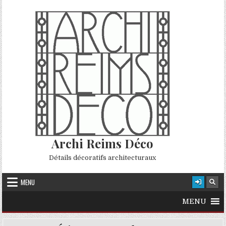
Skip to content
Archi Reims Déco
Détails décoratifs architecturaux
MENU
MENU