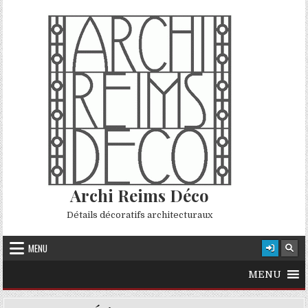
Skip to content
Archi Reims Déco
Détails décoratifs architecturaux
MENU
MENU