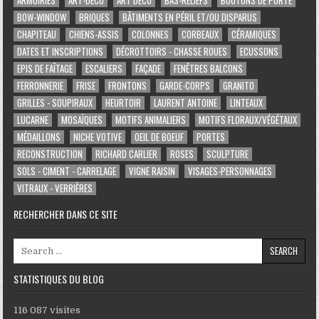
BOW-WINDOW
BRIQUES
BÂTIMENTS EN PÉRIL ET/OU DISPARUS
CHAPITEAU
CHIENS-ASSIS
COLONNES
CORBEAUX
CÉRAMIQUES
DATES ET INSCRIPTIONS
DÉCROTTOIRS - CHASSE ROUES
ECUSSONS
EPIS DE FAÎTAGE
ESCALIERS
FAÇADE
FENÊTRES BALCONS
FERRONNERIE
FRISE
FRONTONS
GARDE-CORPS
GRANITO
GRILLES - SOUPIRAUX
HEURTOIR
LAURENT ANTOINE
LINTEAUX
LUCARNE
MOSAÏQUES
MOTIFS ANIMALIERS
MOTIFS FLORAUX/VÉGÉTAUX
MÉDAILLONS
NICHE VOTIVE
OEIL DE BOEUF
PORTES
RECONSTRUCTION
RICHARD CARLIER
ROSES
SCULPTURE
SOLS - CIMENT - CARRELAGE
VIGNE RAISIN
VISAGES-PERSONNAGES
VITRAUX - VERRIÈRES
RECHERCHER DANS CE SITE
Search for:
STATISTIQUES DU BLOG
116 087 visites