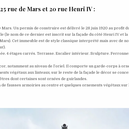
5 rue de Mars et 20 rue Henri IV :
e Mars. Un permis de construire est délivré le 28 juin 1920 au profit d
 (le nom de ce dernier est inscrit sur la façade du côté Henri IV et la
de Mars). Cet immeuble est de style classique interprété mais avec de 
ur).
sée. 4 étages carrés. Terrasse. Escalier intérieur. Sculpture. Ferronn
décor, notamment au niveau de l’oriel. Il comporte un garde-corps à or
nts végétaux aux linteaux; sur le reste de la façade le décor se conc
êtres dont certaines sont ornées de guirlandes.
 à de fausses armoiries au centre et quelques ornements végétaux sur 