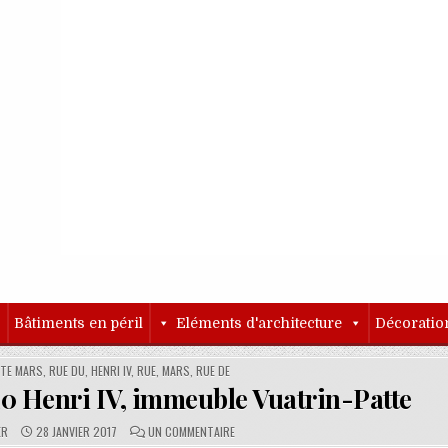
o
Bâtiments en péril
Eléments d'architecture
Décoratio
TE MARS, RUE DU
,
HENRI IV, RUE
,
MARS, RUE DE
 20 Henri IV, immeuble Vuatrin-Patte
PUBLISHED DATE:
COMMENTS:
SUR 25 RUE DE MARS ET RUE 20 HENRI IV,
ER
28 JANVIER 2017
UN COMMENTAIRE