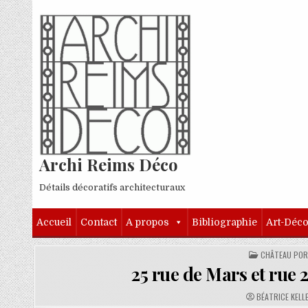
Skip to content
Archi Reims Déco
Détails décoratifs architecturaux
Accueil
Contact
A propos
Bibliographie
Art-Déc
POSTED IN
CHÂTEAU POR
25 rue de Mars et rue
AUTHOR:
BÉATRICE KELL