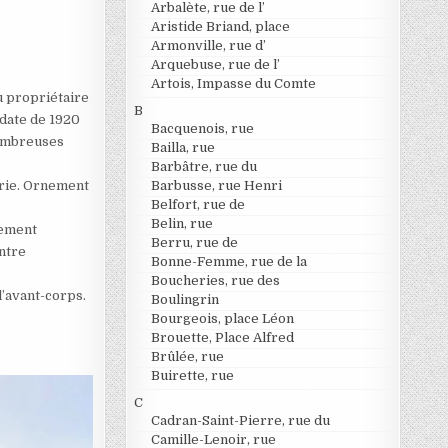
Arbalète, rue de l’
Aristide Briand, place
Armonville, rue d’
Arquebuse, rue de l’
Artois, Impasse du Comte
u propriétaire
B
 date de 1920
Bacquenois, rue
nombreuses
Bailla, rue
Barbâtre, rue du
erie. Ornement
Barbusse, rue Henri
Belfort, rue de
Belin, rue
nement
Berru, rue de
entre
Bonne-Femme, rue de la
Boucheries, rue des
l’avant-corps.
Boulingrin
Bourgeois, place Léon
Brouette, Place Alfred
Brûlée, rue
Buirette, rue
C
Cadran-Saint-Pierre, rue du
Camille-Lenoir, rue