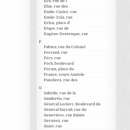
Ecu, rue de l’
Elus, rue des
Emile-Cazier, rue
Emile-Zola, rue
Erlon, place d’
Etape, rue de
Eugène-Desteuque, rue
F
Fabien, rue du Colonel
Ferrand, rue
Féry, rue
Foch, boulevard
Forum, place du
France, cours Anatole
Fuseliers, rue des
G
Gabelle, rue de la
Gambetta, rue
Général Leclerc, Boulevard du
Général Sarrail, rue du
Geneviève, rue Sainte
Geruzez, rue
Goïot, rue