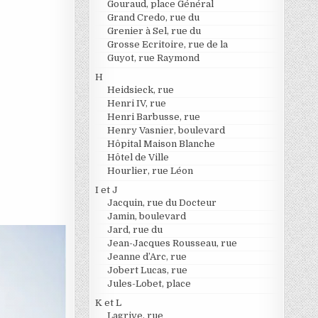
Gouraud, place Général
Grand Credo, rue du
Grenier à Sel, rue du
Grosse Ecritoire, rue de la
Guyot, rue Raymond
H
Heidsieck, rue
Henri IV, rue
Henri Barbusse, rue
Henry Vasnier, boulevard
Hôpital Maison Blanche
Hôtel de Ville
Hourlier, rue Léon
I et J
Jacquin, rue du Docteur
Jamin, boulevard
Jard, rue du
Jean-Jacques Rousseau, rue
Jeanne d’Arc, rue
Jobert Lucas, rue
Jules-Lobet, place
K et L
Lagrive, rue