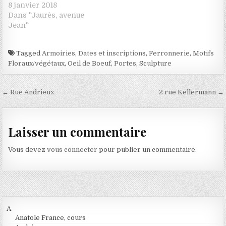
8 janvier 2018
Dans "Jaurès, avenue
Jean"
Tagged
Armoiries
,
Dates et inscriptions
,
Ferronnerie
,
Motifs
Floraux/végétaux
,
Oeil de Boeuf
,
Portes
,
Sculpture
Navigation de l’article
← Rue Andrieux
2 rue Kellermann →
Laisser un commentaire
Vous devez
vous connecter
pour publier un commentaire.
A
Anatole France, cours