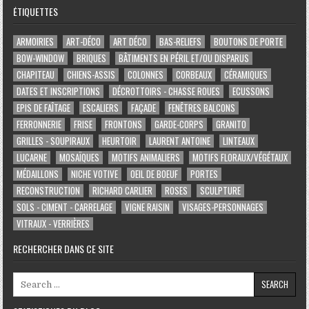
ÉTIQUETTES
ARMOIRIES
ART-DÉCO
ART DÉCO
BAS-RELIEFS
BOUTONS DE PORTE
BOW-WINDOW
BRIQUES
BÂTIMENTS EN PÉRIL ET/OU DISPARUS
CHAPITEAU
CHIENS-ASSIS
COLONNES
CORBEAUX
CÉRAMIQUES
DATES ET INSCRIPTIONS
DÉCROTTOIRS - CHASSE ROUES
ECUSSONS
EPIS DE FAÎTAGE
ESCALIERS
FAÇADE
FENÊTRES BALCONS
FERRONNERIE
FRISE
FRONTONS
GARDE-CORPS
GRANITO
GRILLES - SOUPIRAUX
HEURTOIR
LAURENT ANTOINE
LINTEAUX
LUCARNE
MOSAÏQUES
MOTIFS ANIMALIERS
MOTIFS FLORAUX/VÉGÉTAUX
MÉDAILLONS
NICHE VOTIVE
OEIL DE BOEUF
PORTES
RECONSTRUCTION
RICHARD CARLIER
ROSES
SCULPTURE
SOLS - CIMENT - CARRELAGE
VIGNE RAISIN
VISAGES-PERSONNAGES
VITRAUX - VERRIÈRES
RECHERCHER DANS CE SITE
Search for: