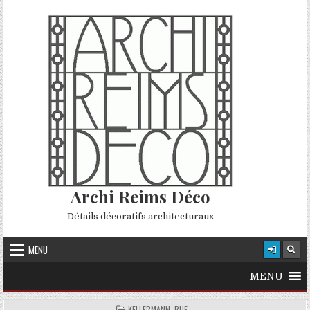
Skip to content
Archi Reims Déco
Détails décoratifs architecturaux
MENU
MENU
POSTED IN
KELLERMANN, RUE