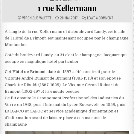
1 rue Kellermann
AUTHOR:
PUBLISHED DATE:
COMMENTS:
ON 1 RUE KEL
VÉRONIQUE VALETTE
28 MAI 2017
LEAVE A COMMENT
A l’angle de la rue Kellermann et du boulevard Lundy, cette aile
de l’Hôtel de Brimont, est maintenant occupée par le champagne
Montaudon.
Coté du boulevard Lundy, au 34 c’est le champagne Jacquart qui
occupe ce magnifique hôtel particulier
Cet
Hôtel de Brimont
, daté de 1897 a été construit pour le
Vicomte André Ruinart de Brimont (1861-1919) et son épouse
Charlotte Riboldi (1867-1925). Le Vicomte Gérard Ruinart de
Brimont (1902-1975) l’a ensuite occupé.
Ce fut ensuite le Groupement Professionnel des Industries du
Verre en 1948, puis l’Internat du Lycée Roosevelt, en 1959, puis
La DAFCO et CAFOC et Service académique d’orientation et
d’information avant de laisser place à ces maisons de
champagne