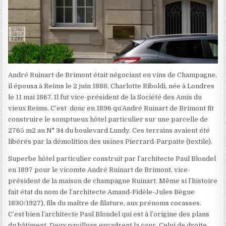
André Ruinart de Brimont était négociant en vins de Champagne,
il épousa à Reims le 2 juin 1888, Charlotte Riboldi, née à Londres
le 11 mai 1867. Il fut vice-président de la Société des Amis du
vieux Reims. C’est donc en 1896 qu’André Ruinart de Brimont fit
construire le somptueux hôtel particulier sur une parcelle de
2765 m2 au N° 34 du boulevard Lundy. Ces terrains avaient été
libérés par la démolition des usines Pierrard-Parpaite (textile).
Superbe hôtel particulier construit par l’architecte Paul Blondel
en 1897 pour le vicomte André Ruinart de Brimont, vice-
président de la maison de champagne Ruinart. Même si l’histoire
fait état du nom de l’architecte Amand-Fidèle-Jules Bègue
1830/1927), fils du maître de filature, aux prénoms cocasses.
C’est bien l’architecte Paul Blondel qui est à l’origine des plans
du bâtiment. Deux pavillons encadrent la cour. Celui de droite,