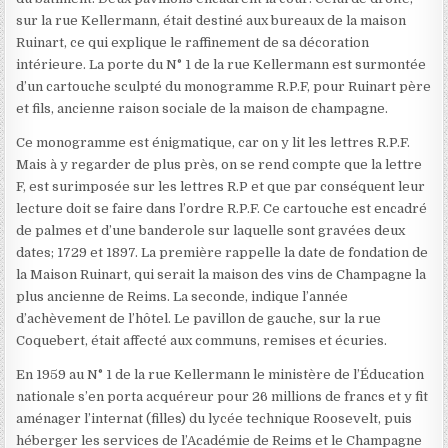
sur la rue Kellermann, était destiné aux bureaux de la maison
Ruinart, ce qui explique le raffinement de sa décoration
intérieure. La porte du N° 1 de la rue Kellermann est surmontée
d’un cartouche sculpté du monogramme R.P.F, pour Ruinart père
et fils, ancienne raison sociale de la maison de champagne.
Ce monogramme est énigmatique, car on y lit les lettres R.P.F.
Mais à y regarder de plus près, on se rend compte que la lettre
F, est surimposée sur les lettres R.P et que par conséquent leur
lecture doit se faire dans l’ordre R.P.F. Ce cartouche est encadré
de palmes et d’une banderole sur laquelle sont gravées deux
dates; 1729 et 1897. La première rappelle la date de fondation de
la Maison Ruinart, qui serait la maison des vins de Champagne la
plus ancienne de Reims. La seconde, indique l’année
d’achèvement de l’hôtel. Le pavillon de gauche, sur la rue
Coquebert, était affecté aux communs, remises et écuries.
En 1959 au N° 1 de la rue Kellermann le ministère de l’Éducation
nationale s’en porta acquéreur pour 26 millions de francs et y fit
aménager l’internat (filles) du lycée technique Roosevelt, puis
héberger les services de l’Académie de Reims et le Champagne