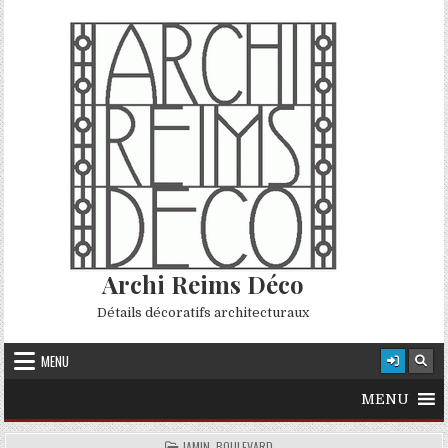
Skip to content
Archi Reims Déco
Détails décoratifs architecturaux
MENU
MENU
POSTED IN
JAMIN, BOULEVARD