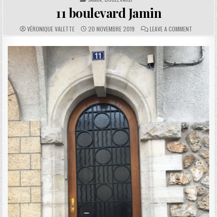
11 boulevard Jamin
AUTHOR:
PUBLISHED DATE:
COMMENTS:
ON 11 BOU
VÉRONIQUE VALETTE
20 NOVEMBRE 2019
LEAVE A COMMENT