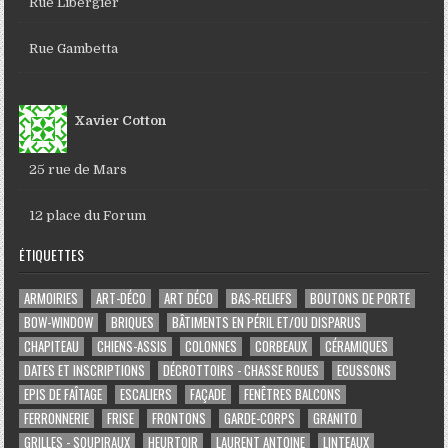
Rue Libergier
Rue Gambetta
Xavier Cotton
25 rue de Mars
12 place du Forum
ÉTIQUETTES
ARMOIRIES
ART-DÉCO
ART DÉCO
BAS-RELIEFS
BOUTONS DE PORTE
BOW-WINDOW
BRIQUES
BÂTIMENTS EN PÉRIL ET/OU DISPARUS
CHAPITEAU
CHIENS-ASSIS
COLONNES
CORBEAUX
CÉRAMIQUES
DATES ET INSCRIPTIONS
DÉCROTTOIRS - CHASSE ROUES
ECUSSONS
EPIS DE FAÎTAGE
ESCALIERS
FAÇADE
FENÊTRES BALCONS
FERRONNERIE
FRISE
FRONTONS
GARDE-CORPS
GRANITO
GRILLES - SOUPIRAUX
HEURTOIR
LAURENT ANTOINE
LINTEAUX