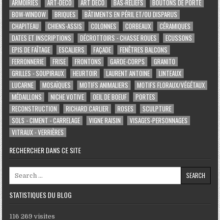
ARMOIRIES
ART-DÉCO
ART DÉCO
BAS-RELIEFS
BOUTONS DE PORTE
BOW-WINDOW
BRIQUES
BÂTIMENTS EN PÉRIL ET/OU DISPARUS
CHAPITEAU
CHIENS-ASSIS
COLONNES
CORBEAUX
CÉRAMIQUES
DATES ET INSCRIPTIONS
DÉCROTTOIRS - CHASSE ROUES
ECUSSONS
EPIS DE FAÎTAGE
ESCALIERS
FAÇADE
FENÊTRES BALCONS
FERRONNERIE
FRISE
FRONTONS
GARDE-CORPS
GRANITO
GRILLES - SOUPIRAUX
HEURTOIR
LAURENT ANTOINE
LINTEAUX
LUCARNE
MOSAÏQUES
MOTIFS ANIMALIERS
MOTIFS FLORAUX/VÉGÉTAUX
MÉDAILLONS
NICHE VOTIVE
OEIL DE BOEUF
PORTES
RECONSTRUCTION
RICHARD CARLIER
ROSES
SCULPTURE
SOLS - CIMENT - CARRELAGE
VIGNE RAISIN
VISAGES-PERSONNAGES
VITRAUX - VERRIÈRES
RECHERCHER DANS CE SITE
Search for:
STATISTIQUES DU BLOG
116 269 visites