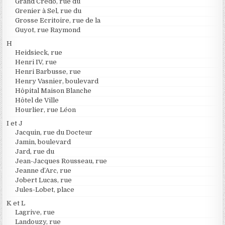
Grand Credo, rue du
Grenier à Sel, rue du
Grosse Ecritoire, rue de la
Guyot, rue Raymond
H
Heidsieck, rue
Henri IV, rue
Henri Barbusse, rue
Henry Vasnier, boulevard
Hôpital Maison Blanche
Hôtel de Ville
Hourlier, rue Léon
I et J
Jacquin, rue du Docteur
Jamin, boulevard
Jard, rue du
Jean-Jacques Rousseau, rue
Jeanne d’Arc, rue
Jobert Lucas, rue
Jules-Lobet, place
K et L
Lagrive, rue
Landouzy, rue