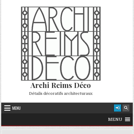
Skip to content
Archi Reims Déco
Détails décoratifs architecturaux
MENU
MENU