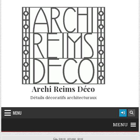
Skip to content
Archi Reims Déco
Détails décoratifs architecturaux
MENU
MENU
POSTED IN
PAUL ADAM, RUE