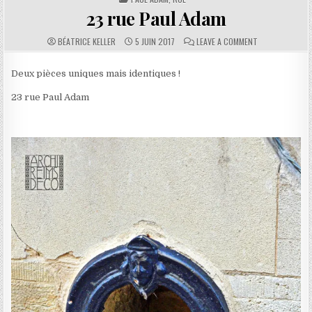
23 rue Paul Adam
AUTHOR:
PUBLISHED DATE:
COMMENTS:
ON 23 RUE PAU
BÉATRICE KELLER
5 JUIN 2017
LEAVE A COMMENT
Deux pièces uniques mais identiques !
23 rue Paul Adam