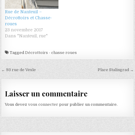
Rue de Nanteuil –
Décrottoirs et Chasse-
roues
23 novembre 2017
Dans "Nanteuil, rue"
Tagged
Décrottoirs - chasse roues
Navigation de l’article
← 93 rue de Vesle
Place Stalingrad →
Laisser un commentaire
Vous devez
vous connecter
pour publier un commentaire.