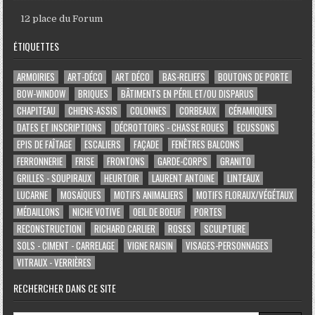
12 place du Forum
ÉTIQUETTES
ARMOIRIES
ART-DÉCO
ART DÉCO
BAS-RELIEFS
BOUTONS DE PORTE
BOW-WINDOW
BRIQUES
BÂTIMENTS EN PÉRIL ET/OU DISPARUS
CHAPITEAU
CHIENS-ASSIS
COLONNES
CORBEAUX
CÉRAMIQUES
DATES ET INSCRIPTIONS
DÉCROTTOIRS - CHASSE ROUES
ECUSSONS
EPIS DE FAÎTAGE
ESCALIERS
FAÇADE
FENÊTRES BALCONS
FERRONNERIE
FRISE
FRONTONS
GARDE-CORPS
GRANITO
GRILLES - SOUPIRAUX
HEURTOIR
LAURENT ANTOINE
LINTEAUX
LUCARNE
MOSAÏQUES
MOTIFS ANIMALIERS
MOTIFS FLORAUX/VÉGÉTAUX
MÉDAILLONS
NICHE VOTIVE
OEIL DE BOEUF
PORTES
RECONSTRUCTION
RICHARD CARLIER
ROSES
SCULPTURE
SOLS - CIMENT - CARRELAGE
VIGNE RAISIN
VISAGES-PERSONNAGES
VITRAUX - VERRIÈRES
RECHERCHER DANS CE SITE