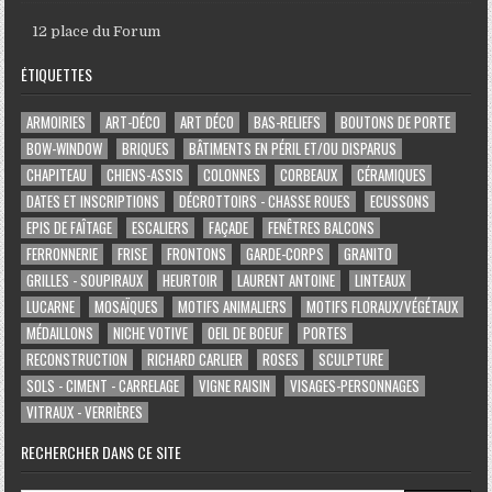
12 place du Forum
ÉTIQUETTES
ARMOIRIES
ART-DÉCO
ART DÉCO
BAS-RELIEFS
BOUTONS DE PORTE
BOW-WINDOW
BRIQUES
BÂTIMENTS EN PÉRIL ET/OU DISPARUS
CHAPITEAU
CHIENS-ASSIS
COLONNES
CORBEAUX
CÉRAMIQUES
DATES ET INSCRIPTIONS
DÉCROTTOIRS - CHASSE ROUES
ECUSSONS
EPIS DE FAÎTAGE
ESCALIERS
FAÇADE
FENÊTRES BALCONS
FERRONNERIE
FRISE
FRONTONS
GARDE-CORPS
GRANITO
GRILLES - SOUPIRAUX
HEURTOIR
LAURENT ANTOINE
LINTEAUX
LUCARNE
MOSAÏQUES
MOTIFS ANIMALIERS
MOTIFS FLORAUX/VÉGÉTAUX
MÉDAILLONS
NICHE VOTIVE
OEIL DE BOEUF
PORTES
RECONSTRUCTION
RICHARD CARLIER
ROSES
SCULPTURE
SOLS - CIMENT - CARRELAGE
VIGNE RAISIN
VISAGES-PERSONNAGES
VITRAUX - VERRIÈRES
RECHERCHER DANS CE SITE