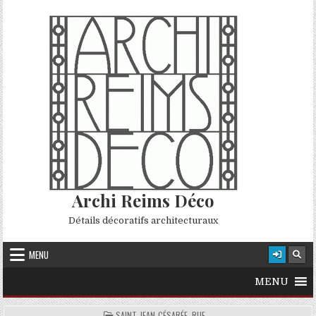
Skip to content
Archi Reims Déco
Détails décoratifs architecturaux
MENU
MENU
POSTED IN
SAINT-JEAN-CÉSARÉE, RUE