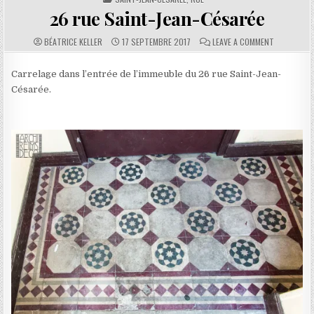
26 rue Saint-Jean-Césarée
AUTHOR:
PUBLISHED DATE:
COMMENTS:
ON 26 RUE 
BÉATRICE KELLER
17 SEPTEMBRE 2017
LEAVE A COMMENT
Carrelage dans l’entrée de l’immeuble du 26 rue Saint-Jean-
Césarée.