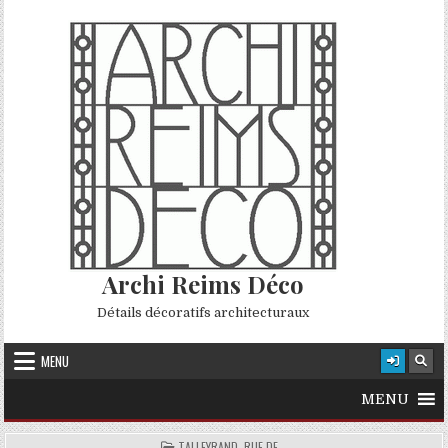
Skip to content
Archi Reims Déco
Détails décoratifs architecturaux
MENU
MENU
POSTED IN
TALLEYRAND, RUE DE