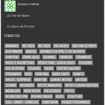
Xavier Cotton
25 rue de Mars
12 place du Forum
ÉTIQUETTES
ARMOIRIES
ART-DÉCO
ART DÉCO
BAS-RELIEFS
BOUTONS DE PORTE
BOW-WINDOW
BRIQUES
BÂTIMENTS EN PÉRIL ET/OU DISPARUS
CHAPITEAU
CHIENS-ASSIS
COLONNES
CORBEAUX
CÉRAMIQUES
DATES ET INSCRIPTIONS
DÉCROTTOIRS - CHASSE ROUES
ECUSSONS
EPIS DE FAÎTAGE
ESCALIERS
FAÇADE
FENÊTRES BALCONS
FERRONNERIE
FRISE
FRONTONS
GARDE-CORPS
GRANITO
GRILLES - SOUPIRAUX
HEURTOIR
LAURENT ANTOINE
LINTEAUX
LUCARNE
MOSAÏQUES
MOTIFS ANIMALIERS
MOTIFS FLORAUX/VÉGÉTAUX
MÉDAILLONS
NICHE VOTIVE
OEIL DE BOEUF
PORTES
RECONSTRUCTION
RICHARD CARLIER
ROSES
SCULPTURE
SOLS - CIMENT - CARRELAGE
VIGNE RAISIN
VISAGES-PERSONNAGES