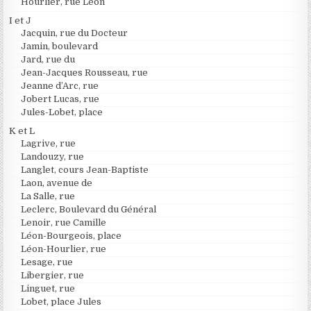
Hourlier, rue Léon
I et J
Jacquin, rue du Docteur
Jamin, boulevard
Jard, rue du
Jean-Jacques Rousseau, rue
Jeanne d’Arc, rue
Jobert Lucas, rue
Jules-Lobet, place
K et L
Lagrive, rue
Landouzy, rue
Langlet, cours Jean-Baptiste
Laon, avenue de
La Salle, rue
Leclerc, Boulevard du Général
Lenoir, rue Camille
Léon-Bourgeois, place
Léon-Hourlier, rue
Lesage, rue
Libergier, rue
Linguet, rue
Lobet, place Jules