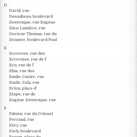
D
David, rue
Desaubeau, boulevard
Desteuque, rue Eugène
Dieu-Lumière, rue
Docteur Thomas, rue du
Doumer, boulevard Paul
E
Ecrevées, rue des
Ecrevisse, rue de l’
Ecu, rue de l’
Elus, rue des
Emile-Cazier, rue
Emile-Zola, rue
Erlon, place d’
Etape, rue de
Eugène-Desteuque, rue
F
Fabien, rue du Colonel
Ferrand, rue
Féry, rue
Foch, boulevard
Forum, place du