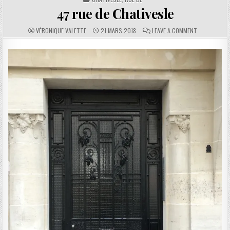
47 rue de Chativesle
AUTHOR:
PUBLISHED DATE:
COMMENTS:
ON 47 RUE D
VÉRONIQUE VALETTE
21 MARS 2018
LEAVE A COMMENT