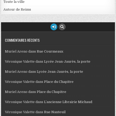
Toute la ville
Autour de Reims
COMMENTAIRES RÉCENTS
Muriel Areno
dans
Rue Courmeaux
Véronique Valette
dans
Lycée Jean-Jaurès, la porte
Muriel Areno
dans
Lycée Jean-Jaurès, la porte
Véronique Valette
dans
Place du Chapitre
Muriel Areno
dans
Place du Chapitre
Véronique Valette
dans
L’ancienne Librairie Michaud
Véronique Valette
dans
Rue Nanteuil