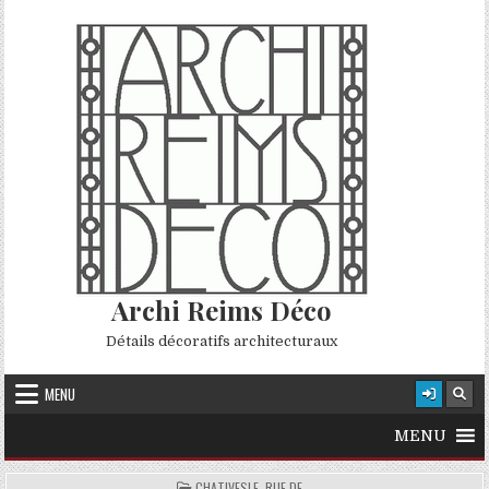
Skip to content
Archi Reims Déco
Détails décoratifs architecturaux
MENU
MENU
POSTED IN
CHATIVESLE, RUE DE