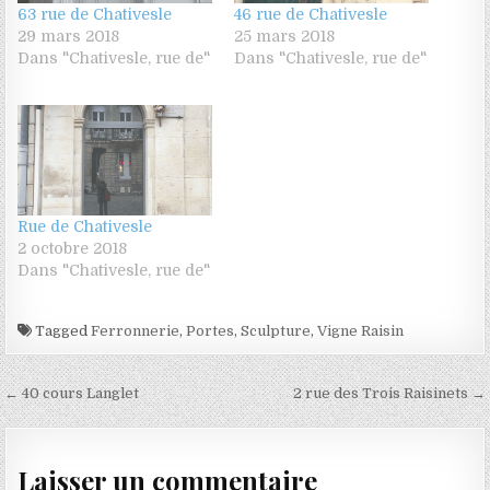
63 rue de Chativesle
46 rue de Chativesle
29 mars 2018
25 mars 2018
Dans "Chativesle, rue de"
Dans "Chativesle, rue de"
Rue de Chativesle
2 octobre 2018
Dans "Chativesle, rue de"
Tagged
Ferronnerie
,
Portes
,
Sculpture
,
Vigne Raisin
Navigation de l’article
← 40 cours Langlet
2 rue des Trois Raisinets →
Laisser un commentaire