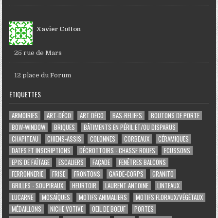
Xavier Cotton
25 rue de Mars
12 place du Forum
ÉTIQUETTES
ARMOIRIES
ART-DÉCO
ART DÉCO
BAS-RELIEFS
BOUTONS DE PORTE
BOW-WINDOW
BRIQUES
BÂTIMENTS EN PÉRIL ET/OU DISPARUS
CHAPITEAU
CHIENS-ASSIS
COLONNES
CORBEAUX
CÉRAMIQUES
DATES ET INSCRIPTIONS
DÉCROTTOIRS - CHASSE ROUES
ECUSSONS
EPIS DE FAÎTAGE
ESCALIERS
FAÇADE
FENÊTRES BALCONS
FERRONNERIE
FRISE
FRONTONS
GARDE-CORPS
GRANITO
GRILLES - SOUPIRAUX
HEURTOIR
LAURENT ANTOINE
LINTEAUX
LUCARNE
MOSAÏQUES
MOTIFS ANIMALIERS
MOTIFS FLORAUX/VÉGÉTAUX
MÉDAILLONS
NICHE VOTIVE
OEIL DE BOEUF
PORTES