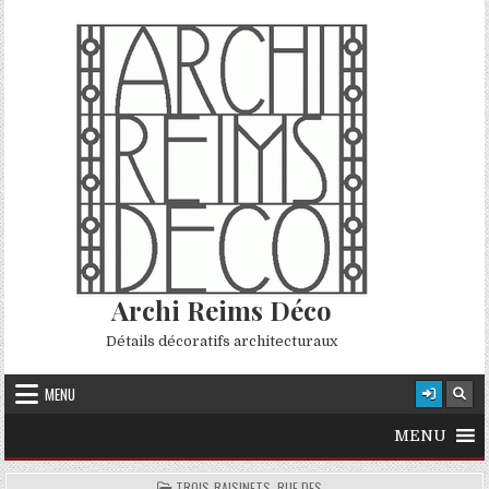
Skip to content
Archi Reims Déco
Détails décoratifs architecturaux
MENU
MENU
POSTED IN
TROIS-RAISINETS, RUE DES