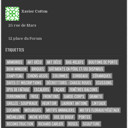
Xavier Cotton
25 rue de Mars
12 place du Forum
ÉTIQUETTES
ARMOIRIES
ART-DÉCO
ART DÉCO
BAS-RELIEFS
BOUTONS DE PORTE
BOW-WINDOW
BRIQUES
BÂTIMENTS EN PÉRIL ET/OU DISPARUS
CHAPITEAU
CHIENS-ASSIS
COLONNES
CORBEAUX
CÉRAMIQUES
DATES ET INSCRIPTIONS
DÉCROTTOIRS - CHASSE ROUES
ECUSSONS
EPIS DE FAÎTAGE
ESCALIERS
FAÇADE
FENÊTRES BALCONS
FERRONNERIE
FRISE
FRONTONS
GARDE-CORPS
GRANITO
GRILLES - SOUPIRAUX
HEURTOIR
LAURENT ANTOINE
LINTEAUX
LUCARNE
MOSAÏQUES
MOTIFS ANIMALIERS
MOTIFS FLORAUX/VÉGÉTAUX
MÉDAILLONS
NICHE VOTIVE
OEIL DE BOEUF
PORTES
RECONSTRUCTION
RICHARD CARLIER
ROSES
SCULPTURE