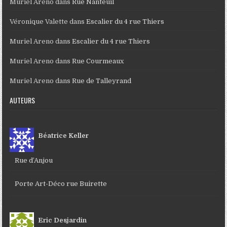
Muriel Areno
dans
Rue Nanteuil
Véronique Valette
dans
Escalier du 4 rue Thiers
Muriel Areno
dans
Escalier du 4 rue Thiers
Muriel Areno
dans
Rue Courmeaux
Muriel Areno
dans
Rue de Talleyrand
AUTEURS
Béatrice Keller
Rue d’Anjou
Porte Art-Déco rue Buirette
Eric Desjardin