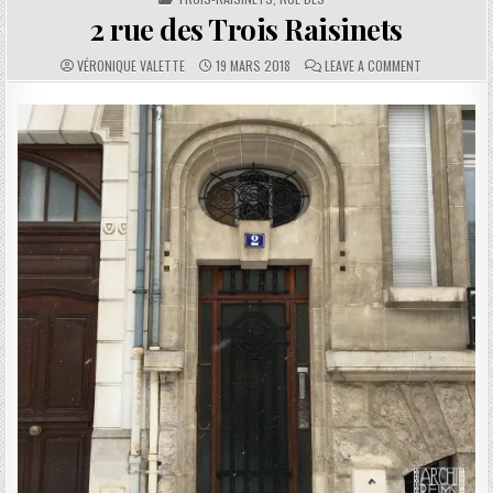
2 rue des Trois Raisinets
AUTHOR:
PUBLISHED DATE:
COMMENTS:
ON 2 RUE DE
VÉRONIQUE VALETTE
19 MARS 2018
LEAVE A COMMENT