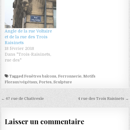
Angle de la rue Voltaire
et de la rue des Trois
Raisinets
18 février 2018
Dans "Trois-Raisinets,
rue des"
Tagged
Fenêtres balcons
,
Ferronnerie
,
Motifs
Floraux/végétaux
,
Portes
,
Sculpture
Navigation de l’article
← 47 rue de Chativesle
4 rue des Trois Raisinets →
Laisser un commentaire