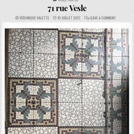
71 rue Vesle
AUTHOR:
PUBLISHED DATE:
COMMENTS:
ON 71 RUE V
VÉRONIQUE VALETTE
10 JUILLET 2017
LEAVE A COMMENT