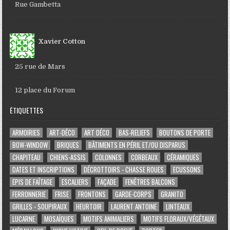
Rue Gambetta
Xavier Cotton
25 rue de Mars
12 place du Forum
ÉTIQUETTES
ARMOIRIES
ART-DÉCO
ART DÉCO
BAS-RELIEFS
BOUTONS DE PORTE
BOW-WINDOW
BRIQUES
BÂTIMENTS EN PÉRIL ET/OU DISPARUS
CHAPITEAU
CHIENS-ASSIS
COLONNES
CORBEAUX
CÉRAMIQUES
DATES ET INSCRIPTIONS
DÉCROTTOIRS - CHASSE ROUES
ECUSSONS
EPIS DE FAÎTAGE
ESCALIERS
FAÇADE
FENÊTRES BALCONS
FERRONNERIE
FRISE
FRONTONS
GARDE-CORPS
GRANITO
GRILLES - SOUPIRAUX
HEURTOIR
LAURENT ANTOINE
LINTEAUX
LUCARNE
MOSAÏQUES
MOTIFS ANIMALIERS
MOTIFS FLORAUX/VÉGÉTAUX