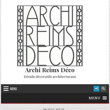
Skip to content
Archi Reims Déco
Détails décoratifs architecturaux
MENU
MENU
POSTED IN
VESLE, RUE DE