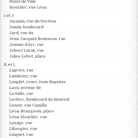
Hôtel de Ville
Hourlier, rue Léon
I et J
Jacquin, rue du Docteur
Jamin, boulevard
Jard, rue du
Jean-Jacques Rousseau, rue
Jeanne d’Arc, rue
Jobert Lucas, rue
Jules-Lobet, place
K et L
Lagrive, rue
Landouzy, rue
Langlet, cours Jean-Baptiste
Laon, avenue de
La Salle, rue
Leclerc, Boulevard du Général
Lenoir, rue Camille
Léon-Bourgeois, place
Léon-Hourlier, rue
Lesage, rue
Libergier, rue
Linguet, rue