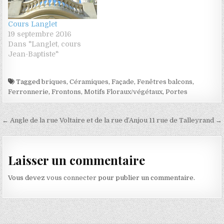
Cours Langlet
19 septembre 2016
Dans "Langlet, cours
Jean-Baptiste"
Tagged
briques
,
Céramiques
,
Façade
,
Fenêtres balcons
,
Ferronnerie
,
Frontons
,
Motifs Floraux/végétaux
,
Portes
Navigation de l’article
← Angle de la rue Voltaire et de la rue d’Anjou
11 rue de Talleyrand →
Laisser un commentaire
Vous devez
vous connecter
pour publier un commentaire.