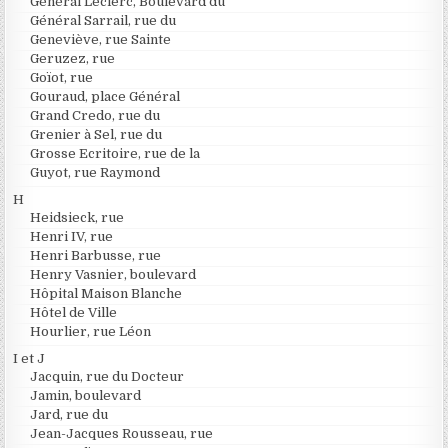
Général Leclerc, Boulevard du
Général Sarrail, rue du
Geneviève, rue Sainte
Geruzez, rue
Goïot, rue
Gouraud, place Général
Grand Credo, rue du
Grenier à Sel, rue du
Grosse Ecritoire, rue de la
Guyot, rue Raymond
H
Heidsieck, rue
Henri IV, rue
Henri Barbusse, rue
Henry Vasnier, boulevard
Hôpital Maison Blanche
Hôtel de Ville
Hourlier, rue Léon
I et J
Jacquin, rue du Docteur
Jamin, boulevard
Jard, rue du
Jean-Jacques Rousseau, rue