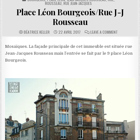
ROUSSEAU, RUE JEAN-JACQUES
Place Léon Bourgeois/Rue J-J
Rousseau
AUTHOR:
PUBLISHED DATE:
COMMENTS:
ON PLACE LÉO
BÉATRICE KELLER
22 AVRIL 2017
LEAVE A COMMENT
Mosaïques. La façade principale de cet immeuble est située rue
Jean-Jacques Rousseau mais l’entrée se fait par le 9 place Léon
Bourgeois.