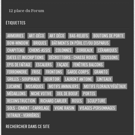
12 place du Forum
ÉTIQUETTES
ARMOIRIES
ART-DÉCO
ART DÉCO
BAS-RELIEFS
BOUTONS DE PORTE
BOW-WINDOW
BRIQUES
BÂTIMENTS EN PÉRIL ET/OU DISPARUS
CHAPITEAU
CHIENS-ASSIS
COLONNES
CORBEAUX
CÉRAMIQUES
DATES ET INSCRIPTIONS
DÉCROTTOIRS - CHASSE ROUES
ECUSSONS
EPIS DE FAÎTAGE
ESCALIERS
FAÇADE
FENÊTRES BALCONS
FERRONNERIE
FRISE
FRONTONS
GARDE-CORPS
GRANITO
GRILLES - SOUPIRAUX
HEURTOIR
LAURENT ANTOINE
LINTEAUX
LUCARNE
MOSAÏQUES
MOTIFS ANIMALIERS
MOTIFS FLORAUX/VÉGÉTAUX
MÉDAILLONS
NICHE VOTIVE
OEIL DE BOEUF
PORTES
RECONSTRUCTION
RICHARD CARLIER
ROSES
SCULPTURE
SOLS - CIMENT - CARRELAGE
VIGNE RAISIN
VISAGES-PERSONNAGES
VITRAUX - VERRIÈRES
RECHERCHER DANS CE SITE