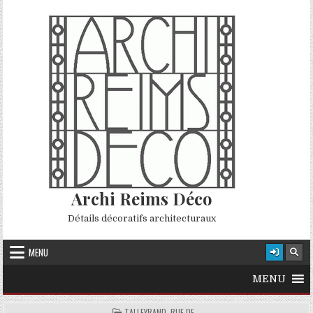
Skip to content
Archi Reims Déco
Détails décoratifs architecturaux
MENU
MENU
POSTED IN
TALLEYRAND, RUE DE