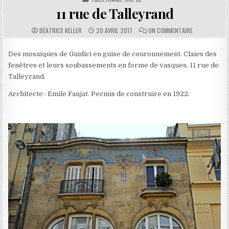
11 rue de Talleyrand
AUTHOR:
PUBLISHED DATE:
COMMENTS:
SUR 11 RUE DE
BÉATRICE KELLER
20 AVRIL 2017
UN COMMENTAIRE
Des mosaïques de Guidici en guise de couronnement. Claies des
fenêtres et leurs soubassements en forme de vasques. 11 rue de
Talleyrand.
Architecte : Emile Fanjat. Permis de construire en 1922.