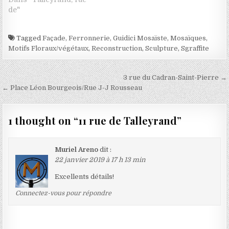
de"
Tagged
Façade
,
Ferronnerie
,
Guidici Mosaïste
,
Mosaïques
,
Motifs Floraux/végétaux
,
Reconstruction
,
Sculpture
,
Sgraffite
Navigation de l’article
3 rue du Cadran-Saint-Pierre →
← Place Léon Bourgeois/Rue J-J Rousseau
1 thought on “
11 rue de Talleyrand
”
Muriel Areno
dit :
22 janvier 2019 à 17 h 13 min
Excellents détails!
Connectez-vous pour répondre