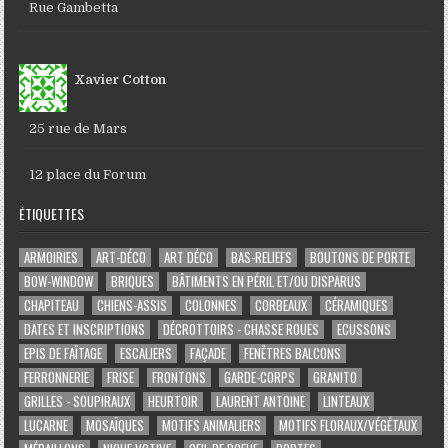
Rue Gambetta
Xavier Cotton
25 rue de Mars
12 place du Forum
ÉTIQUETTES
ARMOIRIES
ART-DÉCO
ART DÉCO
BAS-RELIEFS
BOUTONS DE PORTE
BOW-WINDOW
BRIQUES
BÂTIMENTS EN PÉRIL ET/OU DISPARUS
CHAPITEAU
CHIENS-ASSIS
COLONNES
CORBEAUX
CÉRAMIQUES
DATES ET INSCRIPTIONS
DÉCROTTOIRS - CHASSE ROUES
ECUSSONS
EPIS DE FAÎTAGE
ESCALIERS
FAÇADE
FENÊTRES BALCONS
FERRONNERIE
FRISE
FRONTONS
GARDE-CORPS
GRANITO
GRILLES - SOUPIRAUX
HEURTOIR
LAURENT ANTOINE
LINTEAUX
LUCARNE
MOSAÏQUES
MOTIFS ANIMALIERS
MOTIFS FLORAUX/VÉGÉTAUX