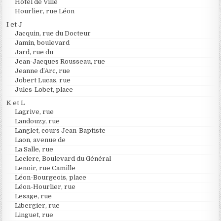
Hôtel de Ville
Hourlier, rue Léon
I et J
Jacquin, rue du Docteur
Jamin, boulevard
Jard, rue du
Jean-Jacques Rousseau, rue
Jeanne d’Arc, rue
Jobert Lucas, rue
Jules-Lobet, place
K et L
Lagrive, rue
Landouzy, rue
Langlet, cours Jean-Baptiste
Laon, avenue de
La Salle, rue
Leclerc, Boulevard du Général
Lenoir, rue Camille
Léon-Bourgeois, place
Léon-Hourlier, rue
Lesage, rue
Libergier, rue
Linguet, rue