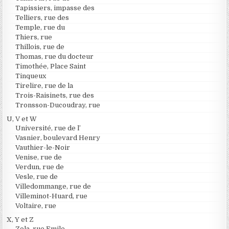
Tapissiers, impasse des
Telliers, rue des
Temple, rue du
Thiers, rue
Thillois, rue de
Thomas, rue du docteur
Timothée, Place Saint
Tinqueux
Tirelire, rue de la
Trois-Raisinets, rue des
Tronsson-Ducoudray, rue
U, V et W
Université, rue de l’
Vasnier, boulevard Henry
Vauthier-le-Noir
Venise, rue de
Verdun, rue de
Vesle, rue de
Villedommange, rue de
Villeminot-Huard, rue
Voltaire, rue
X, Y et Z
Zola, rue Emile