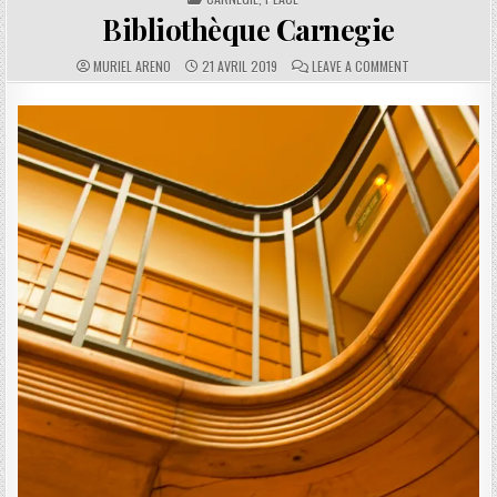
Bibliothèque Carnegie
AUTHOR:
PUBLISHED DATE:
COMMENTS:
ON BIBLIOTHÈQU
MURIEL ARENO
21 AVRIL 2019
LEAVE A COMMENT