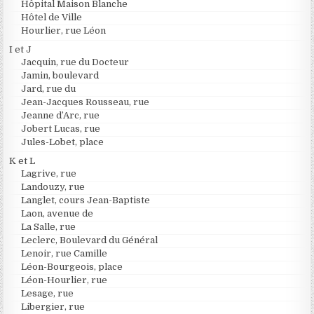
Hôpital Maison Blanche
Hôtel de Ville
Hourlier, rue Léon
I et J
Jacquin, rue du Docteur
Jamin, boulevard
Jard, rue du
Jean-Jacques Rousseau, rue
Jeanne d’Arc, rue
Jobert Lucas, rue
Jules-Lobet, place
K et L
Lagrive, rue
Landouzy, rue
Langlet, cours Jean-Baptiste
Laon, avenue de
La Salle, rue
Leclerc, Boulevard du Général
Lenoir, rue Camille
Léon-Bourgeois, place
Léon-Hourlier, rue
Lesage, rue
Libergier, rue