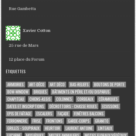
Rue Gambetta
Xavier Cotton
25 rue de Mars
12 place du Forum
ÉTIQUETTES
ARMOIRIES
ART-DÉCO
ART DÉCO
BAS-RELIEFS
BOUTONS DE PORTE
BOW-WINDOW
BRIQUES
BÂTIMENTS EN PÉRIL ET/OU DISPARUS
CHAPITEAU
CHIENS-ASSIS
COLONNES
CORBEAUX
CÉRAMIQUES
DATES ET INSCRIPTIONS
DÉCROTTOIRS - CHASSE ROUES
ECUSSONS
EPIS DE FAÎTAGE
ESCALIERS
FAÇADE
FENÊTRES BALCONS
FERRONNERIE
FRISE
FRONTONS
GARDE-CORPS
GRANITO
GRILLES - SOUPIRAUX
HEURTOIR
LAURENT ANTOINE
LINTEAUX
LUCARNE
MOSAÏQUES
MOTIFS ANIMALIERS
MOTIFS FLORAUX/VÉGÉTAUX