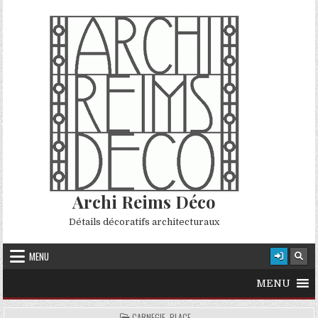
Skip to content
Archi Reims Déco
Détails décoratifs architecturaux
MENU
MENU
POSTED IN
CARNEGIE, PLACE