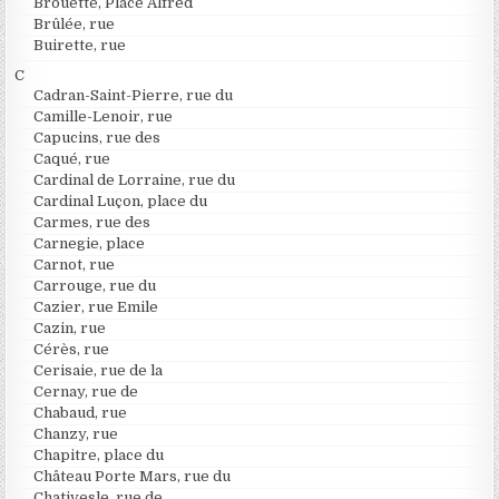
Brouette, Place Alfred
Brûlée, rue
Buirette, rue
C
Cadran-Saint-Pierre, rue du
Camille-Lenoir, rue
Capucins, rue des
Caqué, rue
Cardinal de Lorraine, rue du
Cardinal Luçon, place du
Carmes, rue des
Carnegie, place
Carnot, rue
Carrouge, rue du
Cazier, rue Emile
Cazin, rue
Cérès, rue
Cerisaie, rue de la
Cernay, rue de
Chabaud, rue
Chanzy, rue
Chapitre, place du
Château Porte Mars, rue du
Chativesle, rue de