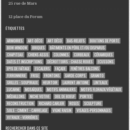
25 rue de Mars
12 place du Forum
ÉTIQUETTES
ARMOIRIES
ART-DÉCO
ART DÉCO
BAS-RELIEFS
BOUTONS DE PORTE
BOW-WINDOW
BRIQUES
BÂTIMENTS EN PÉRIL ET/OU DISPARUS
CHAPITEAU
CHIENS-ASSIS
COLONNES
CORBEAUX
CÉRAMIQUES
DATES ET INSCRIPTIONS
DÉCROTTOIRS - CHASSE ROUES
ECUSSONS
EPIS DE FAÎTAGE
ESCALIERS
FAÇADE
FENÊTRES BALCONS
FERRONNERIE
FRISE
FRONTONS
GARDE-CORPS
GRANITO
GRILLES - SOUPIRAUX
HEURTOIR
LAURENT ANTOINE
LINTEAUX
LUCARNE
MOSAÏQUES
MOTIFS ANIMALIERS
MOTIFS FLORAUX/VÉGÉTAUX
MÉDAILLONS
NICHE VOTIVE
OEIL DE BOEUF
PORTES
RECONSTRUCTION
RICHARD CARLIER
ROSES
SCULPTURE
SOLS - CIMENT - CARRELAGE
VIGNE RAISIN
VISAGES-PERSONNAGES
VITRAUX - VERRIÈRES
RECHERCHER DANS CE SITE