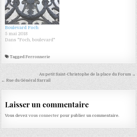
Boulevard Foch
5 mai 2018
Dans "Foch, boulevard"
Tagged
Ferronnerie
Navigation de l’article
Au petit Saint-Christophe de la place du Forum →
← Rue du Général Sarrail
Laisser un commentaire
Vous devez
vous connecter
pour publier un commentaire.