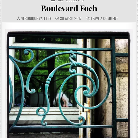
Boulevard Foch
AUTHOR:
PUBLISHED DATE:
COMMENTS:
ON BOULEVA
VÉRONIQUE VALETTE
30 AVRIL 2017
LEAVE A COMMENT