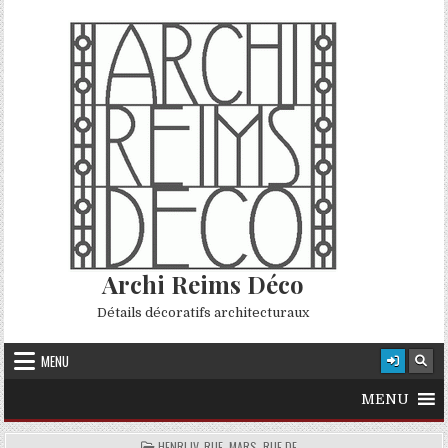
Skip to content
Archi Reims Déco
Détails décoratifs architecturaux
MENU
MENU
POSTED IN
HENRI IV, RUE
,
MARS, RUE DE