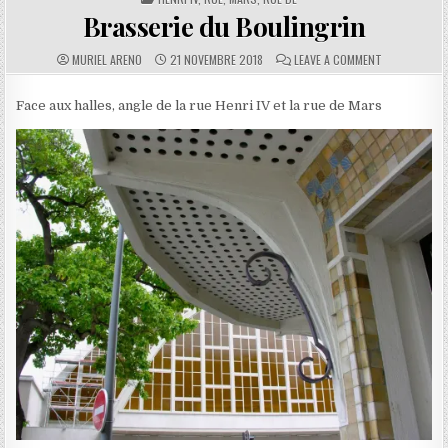
Brasserie du Boulingrin
AUTHOR:
PUBLISHED DATE:
COMMENTS:
ON BRASSERI
MURIEL ARENO
21 NOVEMBRE 2018
LEAVE A COMMENT
Face aux halles, angle de la rue Henri IV et la rue de Mars