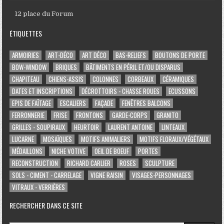
12 place du Forum
ÉTIQUETTES
ARMOIRIES
ART-DÉCO
ART DÉCO
BAS-RELIEFS
BOUTONS DE PORTE
BOW-WINDOW
BRIQUES
BÂTIMENTS EN PÉRIL ET/OU DISPARUS
CHAPITEAU
CHIENS-ASSIS
COLONNES
CORBEAUX
CÉRAMIQUES
DATES ET INSCRIPTIONS
DÉCROTTOIRS - CHASSE ROUES
ECUSSONS
EPIS DE FAÎTAGE
ESCALIERS
FAÇADE
FENÊTRES BALCONS
FERRONNERIE
FRISE
FRONTONS
GARDE-CORPS
GRANITO
GRILLES - SOUPIRAUX
HEURTOIR
LAURENT ANTOINE
LINTEAUX
LUCARNE
MOSAÏQUES
MOTIFS ANIMALIERS
MOTIFS FLORAUX/VÉGÉTAUX
MÉDAILLONS
NICHE VOTIVE
OEIL DE BOEUF
PORTES
RECONSTRUCTION
RICHARD CARLIER
ROSES
SCULPTURE
SOLS - CIMENT - CARRELAGE
VIGNE RAISIN
VISAGES-PERSONNAGES
VITRAUX - VERRIÈRES
RECHERCHER DANS CE SITE