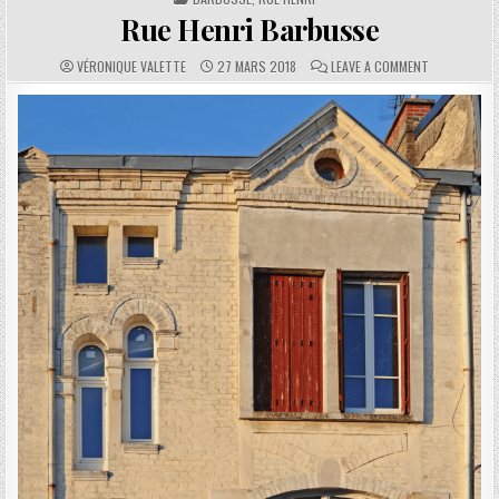
Rue Henri Barbusse
AUTHOR:
PUBLISHED DATE:
COMMENTS:
ON RUE HEN
VÉRONIQUE VALETTE
27 MARS 2018
LEAVE A COMMENT