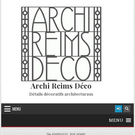
Skip to content
Archi Reims Déco
Détails décoratifs architecturaux
MENU
MENU
POSTED IN
BARBUSSE, RUE HENRI