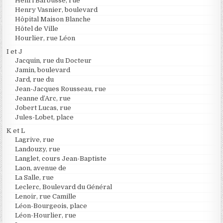
Henri Barbusse, rue
Henry Vasnier, boulevard
Hôpital Maison Blanche
Hôtel de Ville
Hourlier, rue Léon
I et J
Jacquin, rue du Docteur
Jamin, boulevard
Jard, rue du
Jean-Jacques Rousseau, rue
Jeanne d’Arc, rue
Jobert Lucas, rue
Jules-Lobet, place
K et L
Lagrive, rue
Landouzy, rue
Langlet, cours Jean-Baptiste
Laon, avenue de
La Salle, rue
Leclerc, Boulevard du Général
Lenoir, rue Camille
Léon-Bourgeois, place
Léon-Hourlier, rue