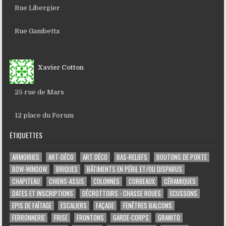
Rue Libergier
Rue Gambetta
Xavier Cotton
25 rue de Mars
12 place du Forum
ÉTIQUETTES
ARMOIRIES
ART-DÉCO
ART DÉCO
BAS-RELIEFS
BOUTONS DE PORTE
BOW-WINDOW
BRIQUES
BÂTIMENTS EN PÉRIL ET/OU DISPARUS
CHAPITEAU
CHIENS-ASSIS
COLONNES
CORBEAUX
CÉRAMIQUES
DATES ET INSCRIPTIONS
DÉCROTTOIRS - CHASSE ROUES
ECUSSONS
EPIS DE FAÎTAGE
ESCALIERS
FAÇADE
FENÊTRES BALCONS
FERRONNERIE
FRISE
FRONTONS
GARDE-CORPS
GRANITO