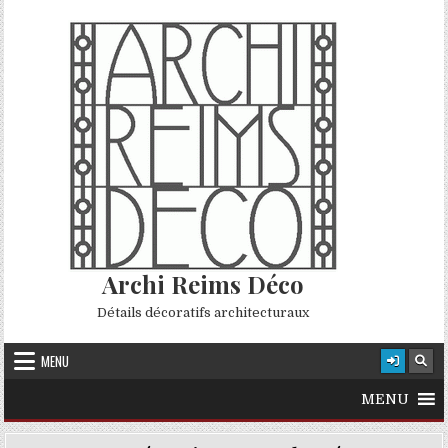
Skip to content
Archi Reims Déco
Détails décoratifs architecturaux
MENU
MENU