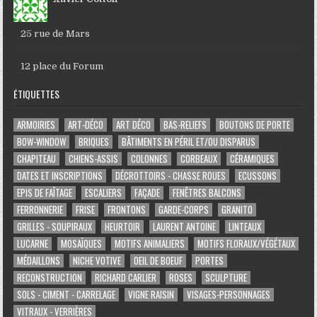
25 rue de Mars
12 place du Forum
ÉTIQUETTES
ARMOIRIES
ART-DÉCO
ART DÉCO
BAS-RELIEFS
BOUTONS DE PORTE
BOW-WINDOW
BRIQUES
BÂTIMENTS EN PÉRIL ET/OU DISPARUS
CHAPITEAU
CHIENS-ASSIS
COLONNES
CORBEAUX
CÉRAMIQUES
DATES ET INSCRIPTIONS
DÉCROTTOIRS - CHASSE ROUES
ECUSSONS
EPIS DE FAÎTAGE
ESCALIERS
FAÇADE
FENÊTRES BALCONS
FERRONNERIE
FRISE
FRONTONS
GARDE-CORPS
GRANITO
GRILLES - SOUPIRAUX
HEURTOIR
LAURENT ANTOINE
LINTEAUX
LUCARNE
MOSAÏQUES
MOTIFS ANIMALIERS
MOTIFS FLORAUX/VÉGÉTAUX
MÉDAILLONS
NICHE VOTIVE
OEIL DE BOEUF
PORTES
RECONSTRUCTION
RICHARD CARLIER
ROSES
SCULPTURE
SOLS - CIMENT - CARRELAGE
VIGNE RAISIN
VISAGES-PERSONNAGES
VITRAUX - VERRIÈRES