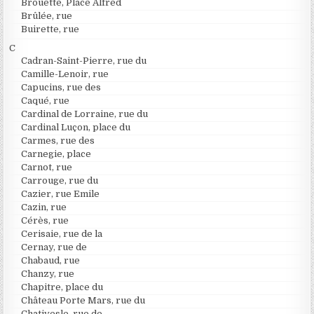
Brouette, Place Alfred
Brûlée, rue
Buirette, rue
C
Cadran-Saint-Pierre, rue du
Camille-Lenoir, rue
Capucins, rue des
Caqué, rue
Cardinal de Lorraine, rue du
Cardinal Luçon, place du
Carmes, rue des
Carnegie, place
Carnot, rue
Carrouge, rue du
Cazier, rue Emile
Cazin, rue
Cérès, rue
Cerisaie, rue de la
Cernay, rue de
Chabaud, rue
Chanzy, rue
Chapitre, place du
Château Porte Mars, rue du
Chativesle, rue de