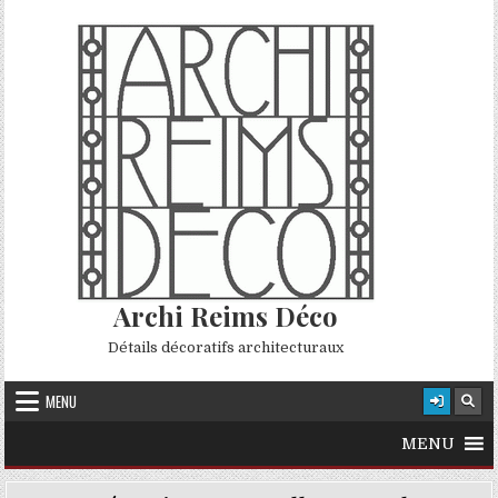
Skip to content
Archi Reims Déco
Détails décoratifs architecturaux
MENU
MENU