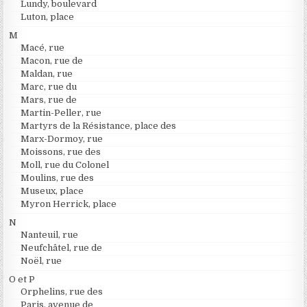
Lundy, boulevard
Luton, place
M
Macé, rue
Macon, rue de
Maldan, rue
Marc, rue du
Mars, rue de
Martin-Peller, rue
Martyrs de la Résistance, place des
Marx-Dormoy, rue
Moissons, rue des
Moll, rue du Colonel
Moulins, rue des
Museux, place
Myron Herrick, place
N
Nanteuil, rue
Neufchâtel, rue de
Noël, rue
O et P
Orphelins, rue des
Paris, avenue de