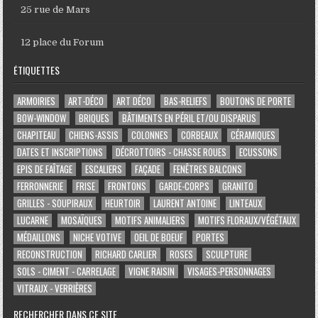
25 rue de Mars
12 place du Forum
ÉTIQUETTES
ARMOIRIES
ART-DÉCO
ART DÉCO
BAS-RELIEFS
BOUTONS DE PORTE
BOW-WINDOW
BRIQUES
BÂTIMENTS EN PÉRIL ET/OU DISPARUS
CHAPITEAU
CHIENS-ASSIS
COLONNES
CORBEAUX
CÉRAMIQUES
DATES ET INSCRIPTIONS
DÉCROTTOIRS - CHASSE ROUES
ECUSSONS
EPIS DE FAÎTAGE
ESCALIERS
FAÇADE
FENÊTRES BALCONS
FERRONNERIE
FRISE
FRONTONS
GARDE-CORPS
GRANITO
GRILLES - SOUPIRAUX
HEURTOIR
LAURENT ANTOINE
LINTEAUX
LUCARNE
MOSAÏQUES
MOTIFS ANIMALIERS
MOTIFS FLORAUX/VÉGÉTAUX
MÉDAILLONS
NICHE VOTIVE
OEIL DE BOEUF
PORTES
RECONSTRUCTION
RICHARD CARLIER
ROSES
SCULPTURE
SOLS - CIMENT - CARRELAGE
VIGNE RAISIN
VISAGES-PERSONNAGES
VITRAUX - VERRIÈRES
RECHERCHER DANS CE SITE