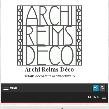
Skip to content
Archi Reims Déco
Détails décoratifs architecturaux
MENU
MENU