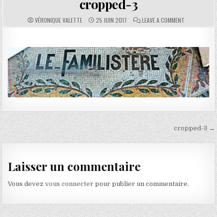
cropped-3
AUTHOR:
PUBLISHED DATE:
COMMENTS:
ON CROPPED-
VÉRONIQUE VALETTE
25 JUIN 2017
LEAVE A COMMENT
Navigation de l’article
cropped-3 →
Laisser un commentaire
Vous devez
vous connecter
pour publier un commentaire.