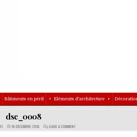
o
Bâtiments en péril
Eléments d'architecture
Décoratio
dsc_0008
PUBLISHED DATE:
COMMENTS:
ON DSC_0008
TE
16 DÉCEMBRE 2016
LEAVE A COMMENT