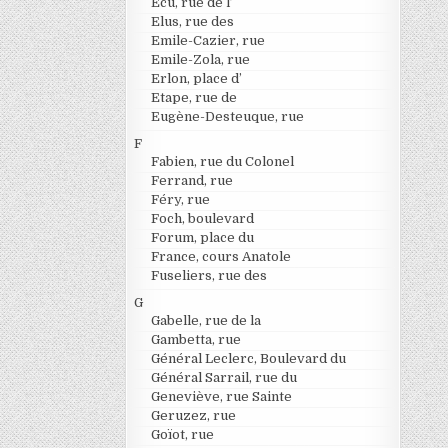
Ecu, rue de l’
Elus, rue des
Emile-Cazier, rue
Emile-Zola, rue
Erlon, place d’
Etape, rue de
Eugène-Desteuque, rue
F
Fabien, rue du Colonel
Ferrand, rue
Féry, rue
Foch, boulevard
Forum, place du
France, cours Anatole
Fuseliers, rue des
G
Gabelle, rue de la
Gambetta, rue
Général Leclerc, Boulevard du
Général Sarrail, rue du
Geneviève, rue Sainte
Geruzez, rue
Goïot, rue