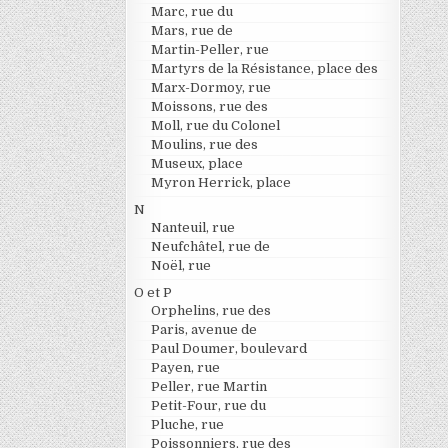
Marc, rue du
Mars, rue de
Martin-Peller, rue
Martyrs de la Résistance, place des
Marx-Dormoy, rue
Moissons, rue des
Moll, rue du Colonel
Moulins, rue des
Museux, place
Myron Herrick, place
N
Nanteuil, rue
Neufchâtel, rue de
Noël, rue
O et P
Orphelins, rue des
Paris, avenue de
Paul Doumer, boulevard
Payen, rue
Peller, rue Martin
Petit-Four, rue du
Pluche, rue
Poissonniers, rue des