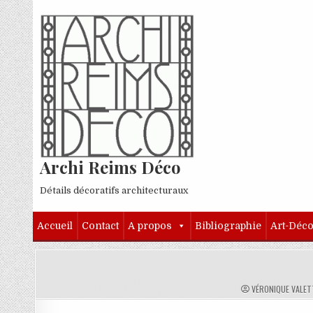
Skip to content
Archi Reims Déco
Détails décoratifs architecturaux
Accueil
Contact
A propos
Bibliographie
Art-Déc
AUTHOR:
VÉRONIQUE VALET