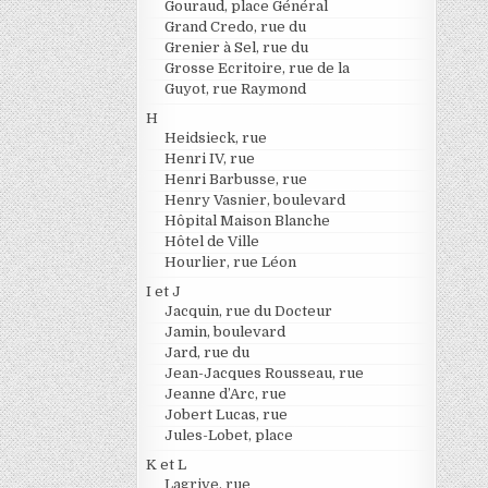
Gouraud, place Général
Grand Credo, rue du
Grenier à Sel, rue du
Grosse Ecritoire, rue de la
Guyot, rue Raymond
H
Heidsieck, rue
Henri IV, rue
Henri Barbusse, rue
Henry Vasnier, boulevard
Hôpital Maison Blanche
Hôtel de Ville
Hourlier, rue Léon
I et J
Jacquin, rue du Docteur
Jamin, boulevard
Jard, rue du
Jean-Jacques Rousseau, rue
Jeanne d’Arc, rue
Jobert Lucas, rue
Jules-Lobet, place
K et L
Lagrive, rue