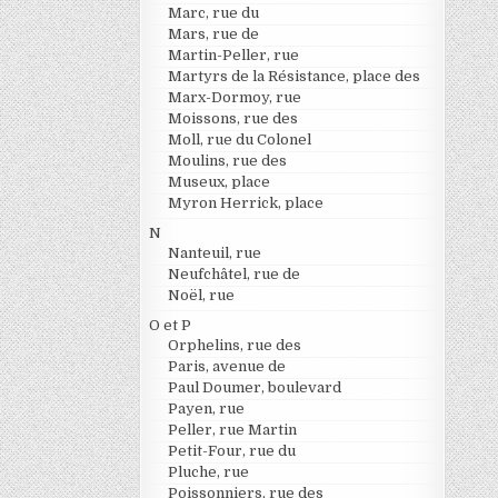
Marc, rue du
Mars, rue de
Martin-Peller, rue
Martyrs de la Résistance, place des
Marx-Dormoy, rue
Moissons, rue des
Moll, rue du Colonel
Moulins, rue des
Museux, place
Myron Herrick, place
N
Nanteuil, rue
Neufchâtel, rue de
Noël, rue
O et P
Orphelins, rue des
Paris, avenue de
Paul Doumer, boulevard
Payen, rue
Peller, rue Martin
Petit-Four, rue du
Pluche, rue
Poissonniers, rue des