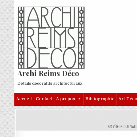
Skip to content
Archi Reims Déco
Détails décoratifs architecturaux
Accueil
Contact
A propos
Bibliographie
Art-Déc
AUTHOR:
VÉRONIQUE VAL