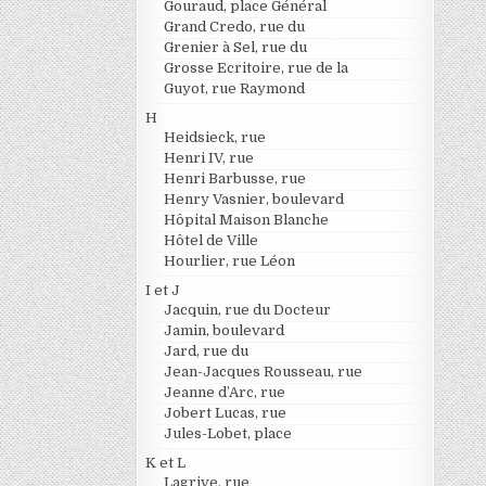
Gouraud, place Général
Grand Credo, rue du
Grenier à Sel, rue du
Grosse Ecritoire, rue de la
Guyot, rue Raymond
H
Heidsieck, rue
Henri IV, rue
Henri Barbusse, rue
Henry Vasnier, boulevard
Hôpital Maison Blanche
Hôtel de Ville
Hourlier, rue Léon
I et J
Jacquin, rue du Docteur
Jamin, boulevard
Jard, rue du
Jean-Jacques Rousseau, rue
Jeanne d’Arc, rue
Jobert Lucas, rue
Jules-Lobet, place
K et L
Lagrive, rue