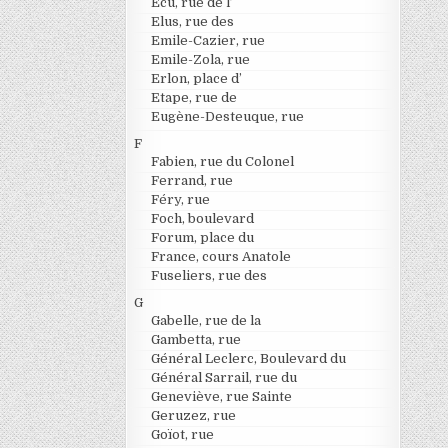
Ecu, rue de l’
Elus, rue des
Emile-Cazier, rue
Emile-Zola, rue
Erlon, place d’
Etape, rue de
Eugène-Desteuque, rue
F
Fabien, rue du Colonel
Ferrand, rue
Féry, rue
Foch, boulevard
Forum, place du
France, cours Anatole
Fuseliers, rue des
G
Gabelle, rue de la
Gambetta, rue
Général Leclerc, Boulevard du
Général Sarrail, rue du
Geneviève, rue Sainte
Geruzez, rue
Goïot, rue