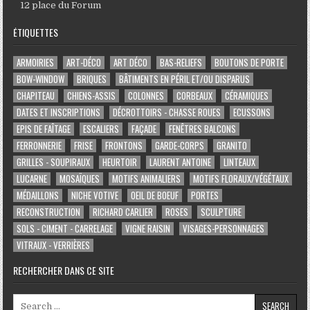
12 place du Forum
ÉTIQUETTES
ARMOIRIES
ART-DÉCO
ART DÉCO
BAS-RELIEFS
BOUTONS DE PORTE
BOW-WINDOW
BRIQUES
BÂTIMENTS EN PÉRIL ET/OU DISPARUS
CHAPITEAU
CHIENS-ASSIS
COLONNES
CORBEAUX
CÉRAMIQUES
DATES ET INSCRIPTIONS
DÉCROTTOIRS - CHASSE ROUES
ECUSSONS
EPIS DE FAÎTAGE
ESCALIERS
FAÇADE
FENÊTRES BALCONS
FERRONNERIE
FRISE
FRONTONS
GARDE-CORPS
GRANITO
GRILLES - SOUPIRAUX
HEURTOIR
LAURENT ANTOINE
LINTEAUX
LUCARNE
MOSAÏQUES
MOTIFS ANIMALIERS
MOTIFS FLORAUX/VÉGÉTAUX
MÉDAILLONS
NICHE VOTIVE
OEIL DE BOEUF
PORTES
RECONSTRUCTION
RICHARD CARLIER
ROSES
SCULPTURE
SOLS - CIMENT - CARRELAGE
VIGNE RAISIN
VISAGES-PERSONNAGES
VITRAUX - VERRIÈRES
RECHERCHER DANS CE SITE
Search for: