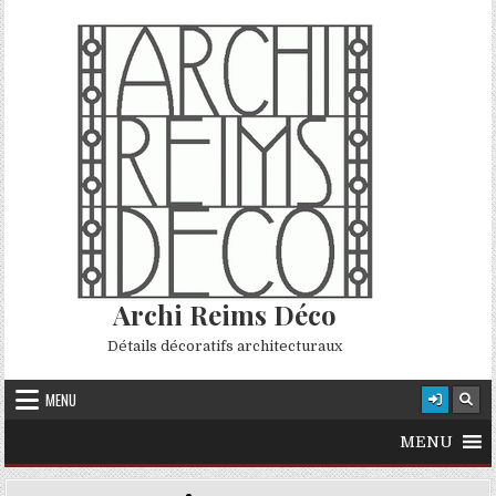
Skip to content
Archi Reims Déco
Détails décoratifs architecturaux
MENU
MENU