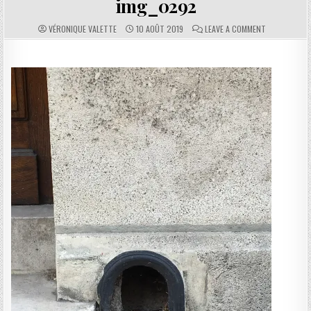
img_0292
AUTHOR:
PUBLISHED DATE:
COMMENTS:
ON IMG_0292
VÉRONIQUE VALETTE
10 AOÛT 2019
LEAVE A COMMENT