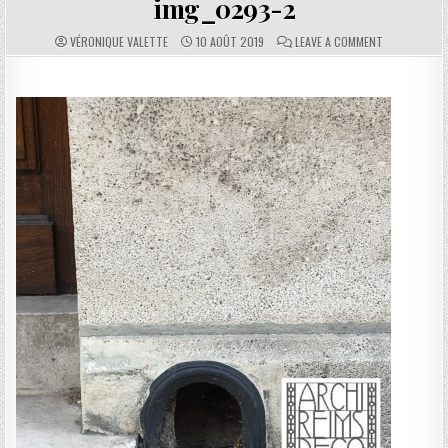
img_0293-2
AUTHOR:
PUBLISHED DATE:
COMMENTS:
ON IMG_0293
VÉRONIQUE VALETTE
10 AOÛT 2019
LEAVE A COMMENT