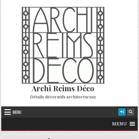
Skip to content
Archi Reims Déco
Détails décoratifs architecturaux
MENU
MENU