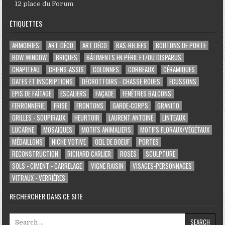
12 place du Forum
ÉTIQUETTES
ARMOIRIES
ART-DÉCO
ART DÉCO
BAS-RELIEFS
BOUTONS DE PORTE
BOW-WINDOW
BRIQUES
BÂTIMENTS EN PÉRIL ET/OU DISPARUS
CHAPITEAU
CHIENS-ASSIS
COLONNES
CORBEAUX
CÉRAMIQUES
DATES ET INSCRIPTIONS
DÉCROTTOIRS - CHASSE ROUES
ECUSSONS
EPIS DE FAÎTAGE
ESCALIERS
FAÇADE
FENÊTRES BALCONS
FERRONNERIE
FRISE
FRONTONS
GARDE-CORPS
GRANITO
GRILLES - SOUPIRAUX
HEURTOIR
LAURENT ANTOINE
LINTEAUX
LUCARNE
MOSAÏQUES
MOTIFS ANIMALIERS
MOTIFS FLORAUX/VÉGÉTAUX
MÉDAILLONS
NICHE VOTIVE
OEIL DE BOEUF
PORTES
RECONSTRUCTION
RICHARD CARLIER
ROSES
SCULPTURE
SOLS - CIMENT - CARRELAGE
VIGNE RAISIN
VISAGES-PERSONNAGES
VITRAUX - VERRIÈRES
RECHERCHER DANS CE SITE
Search for: