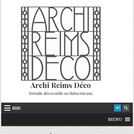
Skip to content
Archi Reims Déco
Détails décoratifs architecturaux
MENU
MENU