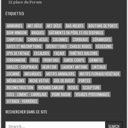
12 place du Forum
ÉTIQUETTES
ARMOIRIES
ART-DÉCO
ART DÉCO
BAS-RELIEFS
BOUTONS DE PORTE
BOW-WINDOW
BRIQUES
BÂTIMENTS EN PÉRIL ET/OU DISPARUS
CHAPITEAU
CHIENS-ASSIS
COLONNES
CORBEAUX
CÉRAMIQUES
DATES ET INSCRIPTIONS
DÉCROTTOIRS - CHASSE ROUES
ECUSSONS
EPIS DE FAÎTAGE
ESCALIERS
FAÇADE
FENÊTRES BALCONS
FERRONNERIE
FRISE
FRONTONS
GARDE-CORPS
GRANITO
GRILLES - SOUPIRAUX
HEURTOIR
LAURENT ANTOINE
LINTEAUX
LUCARNE
MOSAÏQUES
MOTIFS ANIMALIERS
MOTIFS FLORAUX/VÉGÉTAUX
MÉDAILLONS
NICHE VOTIVE
OEIL DE BOEUF
PORTES
RECONSTRUCTION
RICHARD CARLIER
ROSES
SCULPTURE
SOLS - CIMENT - CARRELAGE
VIGNE RAISIN
VISAGES-PERSONNAGES
VITRAUX - VERRIÈRES
RECHERCHER DANS CE SITE
Search for: