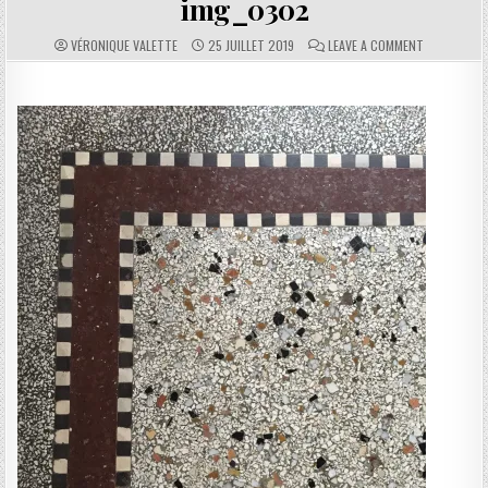
img_0302
AUTHOR:
PUBLISHED DATE:
COMMENTS:
ON IMG_030
VÉRONIQUE VALETTE
25 JUILLET 2019
LEAVE A COMMENT