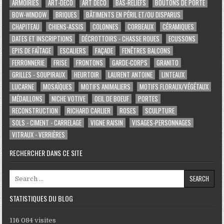
ARMOIRIES
ART-DÉCO
ART DÉCO
BAS-RELIEFS
BOUTONS DE PORTE
BOW-WINDOW
BRIQUES
BÂTIMENTS EN PÉRIL ET/OU DISPARUS
CHAPITEAU
CHIENS-ASSIS
COLONNES
CORBEAUX
CÉRAMIQUES
DATES ET INSCRIPTIONS
DÉCROTTOIRS - CHASSE ROUES
ECUSSONS
EPIS DE FAÎTAGE
ESCALIERS
FAÇADE
FENÊTRES BALCONS
FERRONNERIE
FRISE
FRONTONS
GARDE-CORPS
GRANITO
GRILLES - SOUPIRAUX
HEURTOIR
LAURENT ANTOINE
LINTEAUX
LUCARNE
MOSAÏQUES
MOTIFS ANIMALIERS
MOTIFS FLORAUX/VÉGÉTAUX
MÉDAILLONS
NICHE VOTIVE
OEIL DE BOEUF
PORTES
RECONSTRUCTION
RICHARD CARLIER
ROSES
SCULPTURE
SOLS - CIMENT - CARRELAGE
VIGNE RAISIN
VISAGES-PERSONNAGES
VITRAUX - VERRIÈRES
RECHERCHER DANS CE SITE
Search for:
STATISTIQUES DU BLOG
116 084 visites