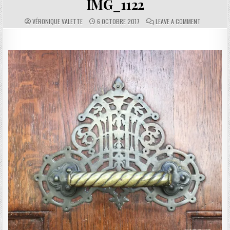
IMG_1122
AUTHOR:
PUBLISHED DATE:
COMMENTS:
ON IMG_112
VÉRONIQUE VALETTE
6 OCTOBRE 2017
LEAVE A COMMENT