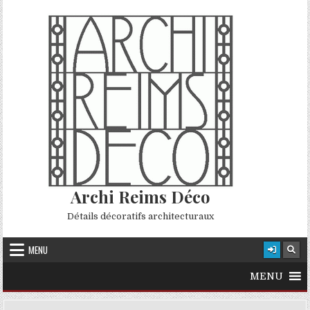
Skip to content
Archi Reims Déco
Détails décoratifs architecturaux
MENU
MENU