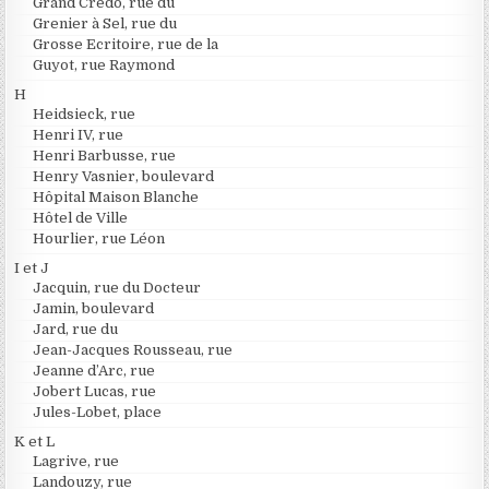
Grand Credo, rue du
Grenier à Sel, rue du
Grosse Ecritoire, rue de la
Guyot, rue Raymond
H
Heidsieck, rue
Henri IV, rue
Henri Barbusse, rue
Henry Vasnier, boulevard
Hôpital Maison Blanche
Hôtel de Ville
Hourlier, rue Léon
I et J
Jacquin, rue du Docteur
Jamin, boulevard
Jard, rue du
Jean-Jacques Rousseau, rue
Jeanne d’Arc, rue
Jobert Lucas, rue
Jules-Lobet, place
K et L
Lagrive, rue
Landouzy, rue