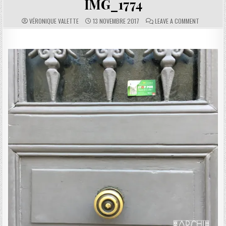
IMG_1774
AUTHOR:
PUBLISHED DATE:
COMMENTS:
ON IMG_17
VÉRONIQUE VALETTE
13 NOVEMBRE 2017
LEAVE A COMMENT