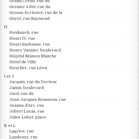
Grand Credo, rue du
Grenier à Sel, rue du
Grosse Ecritoire, rue de la
Guyot, rue Raymond
H
Heidsieck, rue
Henri IV, rue
Henri Barbusse, rue
Henry Vasnier, boulevard
Hôpital Maison Blanche
Hôtel de Ville
Hourlier, rue Léon
I et J
Jacquin, rue du Docteur
Jamin, boulevard
Jard, rue du
Jean-Jacques Rousseau, rue
Jeanne d’Arc, rue
Jobert Lucas, rue
Jules-Lobet, place
K et L
Lagrive, rue
Landouzy, rue