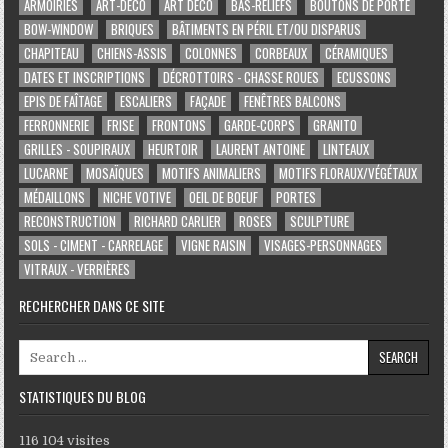
ARMOIRIES
ART-DÉCO
ART DÉCO
BAS-RELIEFS
BOUTONS DE PORTE
BOW-WINDOW
BRIQUES
BÂTIMENTS EN PÉRIL ET/OU DISPARUS
CHAPITEAU
CHIENS-ASSIS
COLONNES
CORBEAUX
CÉRAMIQUES
DATES ET INSCRIPTIONS
DÉCROTTOIRS - CHASSE ROUES
ECUSSONS
EPIS DE FAÎTAGE
ESCALIERS
FAÇADE
FENÊTRES BALCONS
FERRONNERIE
FRISE
FRONTONS
GARDE-CORPS
GRANITO
GRILLES - SOUPIRAUX
HEURTOIR
LAURENT ANTOINE
LINTEAUX
LUCARNE
MOSAÏQUES
MOTIFS ANIMALIERS
MOTIFS FLORAUX/VÉGÉTAUX
MÉDAILLONS
NICHE VOTIVE
OEIL DE BOEUF
PORTES
RECONSTRUCTION
RICHARD CARLIER
ROSES
SCULPTURE
SOLS - CIMENT - CARRELAGE
VIGNE RAISIN
VISAGES-PERSONNAGES
VITRAUX - VERRIÈRES
RECHERCHER DANS CE SITE
Search for:
STATISTIQUES DU BLOG
116 104 visites