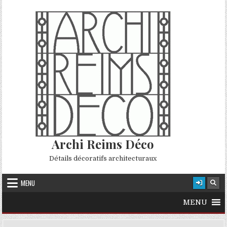
Skip to content
Archi Reims Déco
Détails décoratifs architecturaux
MENU
MENU