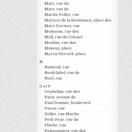
Marc, rue du
Mars, rue de
Martin-Peller, rue
Martyrs de la Résistance, place des
Marx-Dormoy, rue
Moissons, rue des
Moll, rue du Colonel
Moulins, rue des
Museux, place
Myron Herrick, place
N
Nanteuil, rue
Neufchâtel, rue de
Noël, rue
O et P
Orphelins, rue des
Paris, avenue de
Paul Doumer, boulevard
Payen, rue
Peller, rue Martin
Petit-Four, rue du
Pluche, rue
Poissonniers, rue des