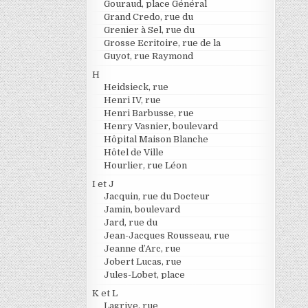
Gouraud, place Général
Grand Credo, rue du
Grenier à Sel, rue du
Grosse Ecritoire, rue de la
Guyot, rue Raymond
H
Heidsieck, rue
Henri IV, rue
Henri Barbusse, rue
Henry Vasnier, boulevard
Hôpital Maison Blanche
Hôtel de Ville
Hourlier, rue Léon
I et J
Jacquin, rue du Docteur
Jamin, boulevard
Jard, rue du
Jean-Jacques Rousseau, rue
Jeanne d’Arc, rue
Jobert Lucas, rue
Jules-Lobet, place
K et L
Lagrive, rue