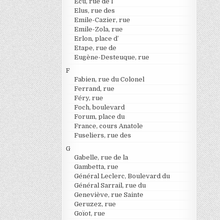
Ecu, rue de l’
Elus, rue des
Emile-Cazier, rue
Emile-Zola, rue
Erlon, place d’
Etape, rue de
Eugène-Desteuque, rue
F
Fabien, rue du Colonel
Ferrand, rue
Féry, rue
Foch, boulevard
Forum, place du
France, cours Anatole
Fuseliers, rue des
G
Gabelle, rue de la
Gambetta, rue
Général Leclerc, Boulevard du
Général Sarrail, rue du
Geneviève, rue Sainte
Geruzez, rue
Goïot, rue