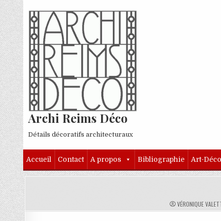
Skip to content
Archi Reims Déco
Détails décoratifs architecturaux
Accueil
Contact
A propos
Bibliographie
Art-Déc
AUTHOR:
VÉRONIQUE VALET