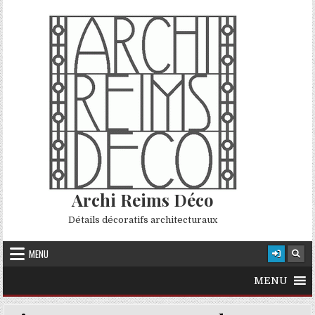
Skip to content
Archi Reims Déco
Détails décoratifs architecturaux
MENU
MENU