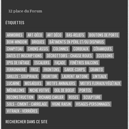
12 place du Forum
ÉTIQUETTES
ARMOIRIES
ART-DÉCO
ART DÉCO
BAS-RELIEFS
BOUTONS DE PORTE
BOW-WINDOW
BRIQUES
BÂTIMENTS EN PÉRIL ET/OU DISPARUS
CHAPITEAU
CHIENS-ASSIS
COLONNES
CORBEAUX
CÉRAMIQUES
DATES ET INSCRIPTIONS
DÉCROTTOIRS - CHASSE ROUES
ECUSSONS
EPIS DE FAÎTAGE
ESCALIERS
FAÇADE
FENÊTRES BALCONS
FERRONNERIE
FRISE
FRONTONS
GARDE-CORPS
GRANITO
GRILLES - SOUPIRAUX
HEURTOIR
LAURENT ANTOINE
LINTEAUX
LUCARNE
MOSAÏQUES
MOTIFS ANIMALIERS
MOTIFS FLORAUX/VÉGÉTAUX
MÉDAILLONS
NICHE VOTIVE
OEIL DE BOEUF
PORTES
RECONSTRUCTION
RICHARD CARLIER
ROSES
SCULPTURE
SOLS - CIMENT - CARRELAGE
VIGNE RAISIN
VISAGES-PERSONNAGES
VITRAUX - VERRIÈRES
RECHERCHER DANS CE SITE