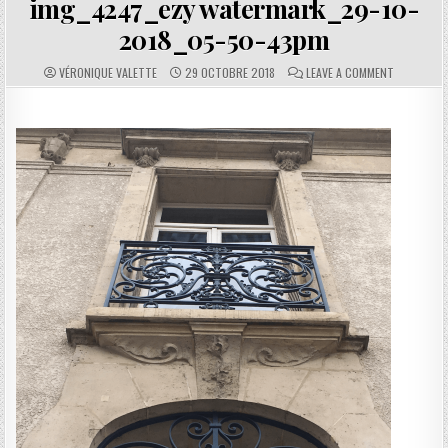
img_4247_ezy watermark_29-10-
2018_05-50-43pm
AUTHOR:
PUBLISHED DATE:
COMMENTS:
ON IMG_42
VÉRONIQUE VALETTE
29 OCTOBRE 2018
LEAVE A COMMENT