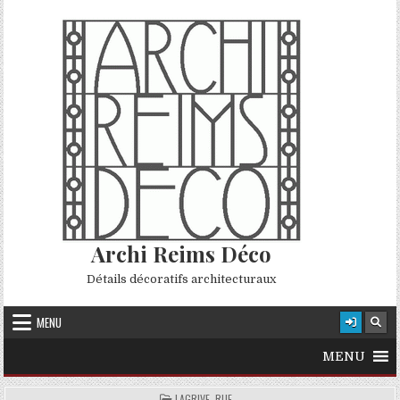
Skip to content
Archi Reims Déco
Détails décoratifs architecturaux
MENU
MENU
POSTED IN
LAGRIVE, RUE