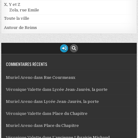
X, Y et Z
Zola, rue Emile
Toute la ville
Autour de Reims
COMMENTAIRES RÉCENTS
Muriel Areno
dans
Rue Courmeaux
Véronique Valette
dans
Lycée Jean-Jaurès, la porte
Muriel Areno
dans
Lycée Jean-Jaurès, la porte
Véronique Valette
dans
Place du Chapitre
Muriel Areno
dans
Place du Chapitre
Véronique Valette
dans
L’ancienne Librairie Michaud