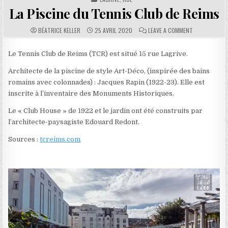
La Piscine du Tennis Club de Reims
AUTHOR:
PUBLISHED DATE:
COMMENTS:
ON LA PISCIN
BÉATRICE KELLER
25 AVRIL 2020
LEAVE A COMMENT
Le Tennis Club de Reims (TCR) est situé 15 rue Lagrive.
Architecte de la piscine de style Art-Déco, (inspirée des bains
romains avec colonnades) : Jacques Rapin (1922-23). Elle est
inscrite à l’inventaire des Monuments Historiques.
Le « Club House » de 1922 et le jardin ont été construits par
l’architecte-paysagiste Edouard Redont.
Sources :
tcreims.com