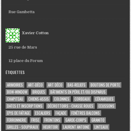
Rue Gambetta
Xavier Cotton
25 rue de Mars
12 place du Forum
ÉTIQUETTES
ARMOIRIES
ART-DÉCO
ART DÉCO
BAS-RELIEFS
BOUTONS DE PORTE
BOW-WINDOW
BRIQUES
BÂTIMENTS EN PÉRIL ET/OU DISPARUS
CHAPITEAU
CHIENS-ASSIS
COLONNES
CORBEAUX
CÉRAMIQUES
DATES ET INSCRIPTIONS
DÉCROTTOIRS - CHASSE ROUES
ECUSSONS
EPIS DE FAÎTAGE
ESCALIERS
FAÇADE
FENÊTRES BALCONS
FERRONNERIE
FRISE
FRONTONS
GARDE-CORPS
GRANITO
GRILLES - SOUPIRAUX
HEURTOIR
LAURENT ANTOINE
LINTEAUX