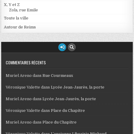
X, Y et Z
Zola, rue Emile
Toute la ville
Autour de Reims
COMMENTAIRES RÉCENTS
Muriel Areno
dans
Rue Courmeaux
Véronique Valette
dans
Lycée Jean-Jaurès, la porte
Muriel Areno
dans
Lycée Jean-Jaurès, la porte
Véronique Valette
dans
Place du Chapitre
Muriel Areno
dans
Place du Chapitre
Véronique Valette
dans
L’ancienne Librairie Michaud