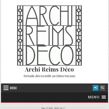
Skip to content
Archi Reims Déco
Détails décoratifs architecturaux
MENU
MENU
POSTED IN
ETAPE, RUE DE L'