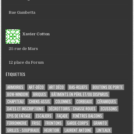
Rue Gambetta
Xavier Cotton
25 rue de Mars
12 place du Forum
ÉTIQUETTES
ARMOIRIES
ART-DÉCO
ART DÉCO
BAS-RELIEFS
BOUTONS DE PORTE
BOW-WINDOW
BRIQUES
BÂTIMENTS EN PÉRIL ET/OU DISPARUS
CHAPITEAU
CHIENS-ASSIS
COLONNES
CORBEAUX
CÉRAMIQUES
DATES ET INSCRIPTIONS
DÉCROTTOIRS - CHASSE ROUES
ECUSSONS
EPIS DE FAÎTAGE
ESCALIERS
FAÇADE
FENÊTRES BALCONS
FERRONNERIE
FRISE
FRONTONS
GARDE-CORPS
GRANITO
GRILLES - SOUPIRAUX
HEURTOIR
LAURENT ANTOINE
LINTEAUX