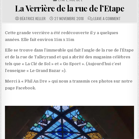
La Verrière de la rue de l’Etape
AUTHOR:
PUBLISHED DATE:
COMMENTS:
ON LA VERRI
BÉATRICE KELLER
27 NOVEMBRE 2018
LEAVE A COMMENT
Cette grande verrière a été redécouverte il y a quelques
années. Elle fait environ 15m x 15m
Elle se trouve dans l’immeuble qui fait l’angle de la rue de l’Étape
et de la rue de Talleyrand et qui a abrité des magasins célèbres
tels que « La Clé de Sol » et « Go Sport ». (Aujourd’hui c’est
l’enseigne « Le Grand Bazar »).
Merci à « Phil An Dre » qui nous a transmis ces photos sur notre
page Facebook.