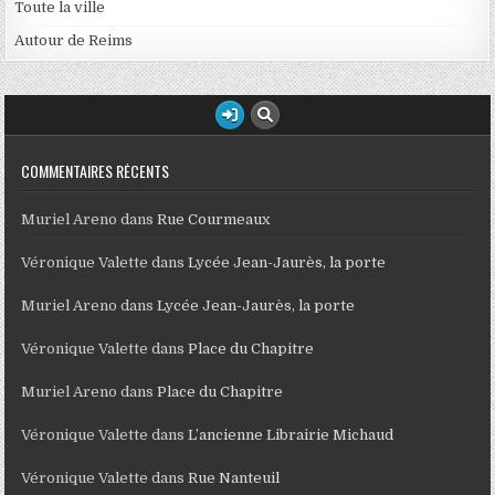
Toute la ville
Autour de Reims
COMMENTAIRES RÉCENTS
Muriel Areno
dans
Rue Courmeaux
Véronique Valette
dans
Lycée Jean-Jaurès, la porte
Muriel Areno
dans
Lycée Jean-Jaurès, la porte
Véronique Valette
dans
Place du Chapitre
Muriel Areno
dans
Place du Chapitre
Véronique Valette
dans
L’ancienne Librairie Michaud
Véronique Valette
dans
Rue Nanteuil