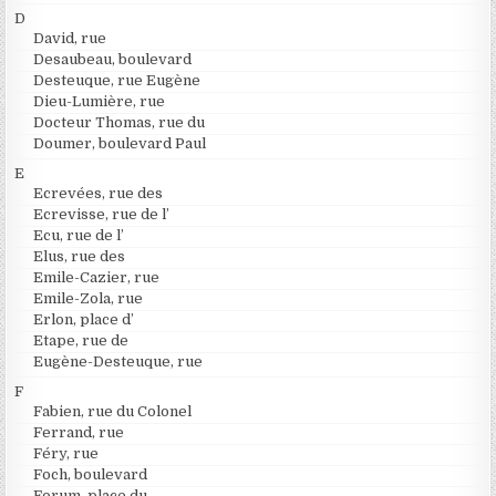
D
David, rue
Desaubeau, boulevard
Desteuque, rue Eugène
Dieu-Lumière, rue
Docteur Thomas, rue du
Doumer, boulevard Paul
E
Ecrevées, rue des
Ecrevisse, rue de l’
Ecu, rue de l’
Elus, rue des
Emile-Cazier, rue
Emile-Zola, rue
Erlon, place d’
Etape, rue de
Eugène-Desteuque, rue
F
Fabien, rue du Colonel
Ferrand, rue
Féry, rue
Foch, boulevard
Forum, place du