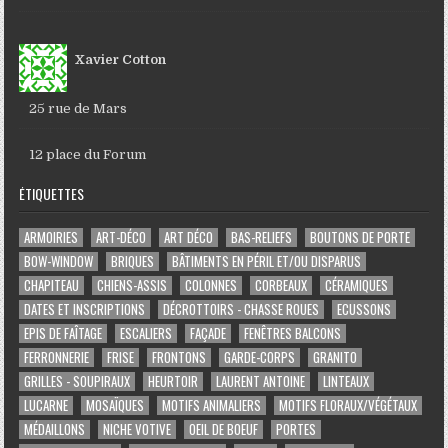
Xavier Cotton
25 rue de Mars
12 place du Forum
ÉTIQUETTES
ARMOIRIES
ART-DÉCO
ART DÉCO
BAS-RELIEFS
BOUTONS DE PORTE
BOW-WINDOW
BRIQUES
BÂTIMENTS EN PÉRIL ET/OU DISPARUS
CHAPITEAU
CHIENS-ASSIS
COLONNES
CORBEAUX
CÉRAMIQUES
DATES ET INSCRIPTIONS
DÉCROTTOIRS - CHASSE ROUES
ECUSSONS
EPIS DE FAÎTAGE
ESCALIERS
FAÇADE
FENÊTRES BALCONS
FERRONNERIE
FRISE
FRONTONS
GARDE-CORPS
GRANITO
GRILLES - SOUPIRAUX
HEURTOIR
LAURENT ANTOINE
LINTEAUX
LUCARNE
MOSAÏQUES
MOTIFS ANIMALIERS
MOTIFS FLORAUX/VÉGÉTAUX
MÉDAILLONS
NICHE VOTIVE
OEIL DE BOEUF
PORTES