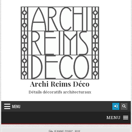
Skip to content
Archi Reims Déco
Détails décoratifs architecturaux
MENU
MENU
POSTED IN
JEANNE D'ARC, RUE