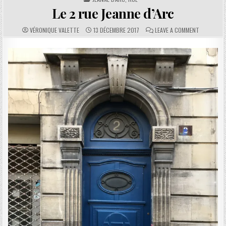
Le 2 rue Jeanne d’Arc
AUTHOR:
PUBLISHED DATE:
COMMENTS:
ON LE 2 RU
VÉRONIQUE VALETTE
13 DÉCEMBRE 2017
LEAVE A COMMENT