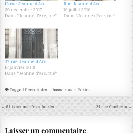
12 rue Jeanne d’Arc
Rue Jeanne-d’Arc
29 décembre 2017
19 juillet 2016
Dans "Jeanne d'Arc, rue"
Dans "Jeanne d'Arc, rue"
37 rue Jeanne d’Arc
18 janvier 2018
Dans "Jeanne d'Arc, rue"
Tagged
Décrottoirs - chasse roues
,
Portes
Navigation de l’article
← 8 bis avenue Jean Jaurès
24 rue Gambetta →
Laisser un commentaire