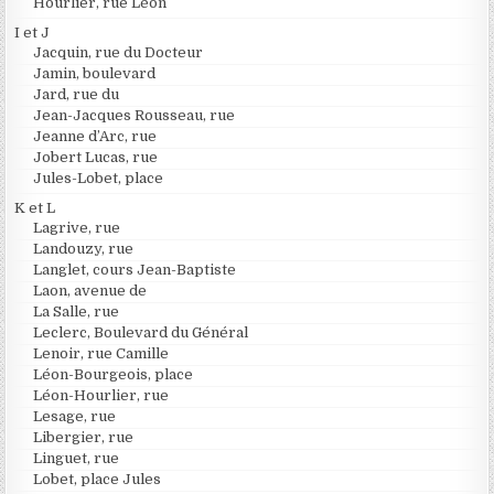
Hourlier, rue Léon
I et J
Jacquin, rue du Docteur
Jamin, boulevard
Jard, rue du
Jean-Jacques Rousseau, rue
Jeanne d’Arc, rue
Jobert Lucas, rue
Jules-Lobet, place
K et L
Lagrive, rue
Landouzy, rue
Langlet, cours Jean-Baptiste
Laon, avenue de
La Salle, rue
Leclerc, Boulevard du Général
Lenoir, rue Camille
Léon-Bourgeois, place
Léon-Hourlier, rue
Lesage, rue
Libergier, rue
Linguet, rue
Lobet, place Jules