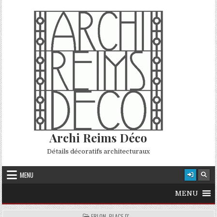
Skip to content
Archi Reims Déco
Détails décoratifs architecturaux
MENU
MENU
POSTED IN
ERLON, PLACE D'