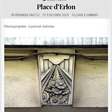
Place d’Erlon
AUTHOR:
PUBLISHED DATE:
COMMENTS:
ON PLACE 
VÉRONIQUE VALETTE
11 OCTOBRE 2024
LEAVE A COMMENT
Photographie : Laurent Antoine