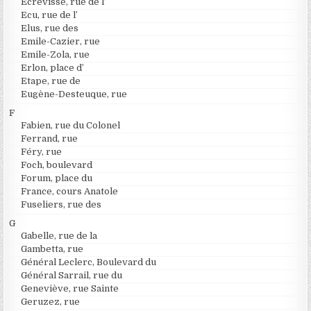
Ecrevisse, rue de l’
Ecu, rue de l’
Elus, rue des
Emile-Cazier, rue
Emile-Zola, rue
Erlon, place d’
Etape, rue de
Eugène-Desteuque, rue
F
Fabien, rue du Colonel
Ferrand, rue
Féry, rue
Foch, boulevard
Forum, place du
France, cours Anatole
Fuseliers, rue des
G
Gabelle, rue de la
Gambetta, rue
Général Leclerc, Boulevard du
Général Sarrail, rue du
Geneviève, rue Sainte
Geruzez, rue