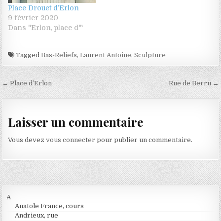
Place Drouet d’Erlon
9 février 2020
Dans "Erlon, place d'"
Tagged
Bas-Reliefs
,
Laurent Antoine
,
Sculpture
Navigation de l’article
← Place d’Erlon
Rue de Berru →
Laisser un commentaire
Vous devez
vous connecter
pour publier un commentaire.
A
Anatole France, cours
Andrieux, rue