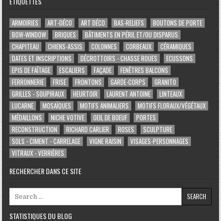
ÉTIQUETTES
ARMOIRIES
ART-DÉCO
ART DÉCO
BAS-RELIEFS
BOUTONS DE PORTE
BOW-WINDOW
BRIQUES
BÂTIMENTS EN PÉRIL ET/OU DISPARUS
CHAPITEAU
CHIENS-ASSIS
COLONNES
CORBEAUX
CÉRAMIQUES
DATES ET INSCRIPTIONS
DÉCROTTOIRS - CHASSE ROUES
ECUSSONS
EPIS DE FAÎTAGE
ESCALIERS
FAÇADE
FENÊTRES BALCONS
FERRONNERIE
FRISE
FRONTONS
GARDE-CORPS
GRANITO
GRILLES - SOUPIRAUX
HEURTOIR
LAURENT ANTOINE
LINTEAUX
LUCARNE
MOSAÏQUES
MOTIFS ANIMALIERS
MOTIFS FLORAUX/VÉGÉTAUX
MÉDAILLONS
NICHE VOTIVE
OEIL DE BOEUF
PORTES
RECONSTRUCTION
RICHARD CARLIER
ROSES
SCULPTURE
SOLS - CIMENT - CARRELAGE
VIGNE RAISIN
VISAGES-PERSONNAGES
VITRAUX - VERRIÈRES
RECHERCHER DANS CE SITE
Search for:
STATISTIQUES DU BLOG