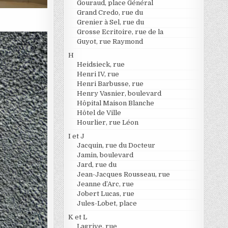
Gouraud, place Général
Grand Credo, rue du
Grenier à Sel, rue du
Grosse Ecritoire, rue de la
Guyot, rue Raymond
H
Heidsieck, rue
Henri IV, rue
Henri Barbusse, rue
Henry Vasnier, boulevard
Hôpital Maison Blanche
Hôtel de Ville
Hourlier, rue Léon
I et J
Jacquin, rue du Docteur
Jamin, boulevard
Jard, rue du
Jean-Jacques Rousseau, rue
Jeanne d’Arc, rue
Jobert Lucas, rue
Jules-Lobet, place
K et L
Lagrive, rue