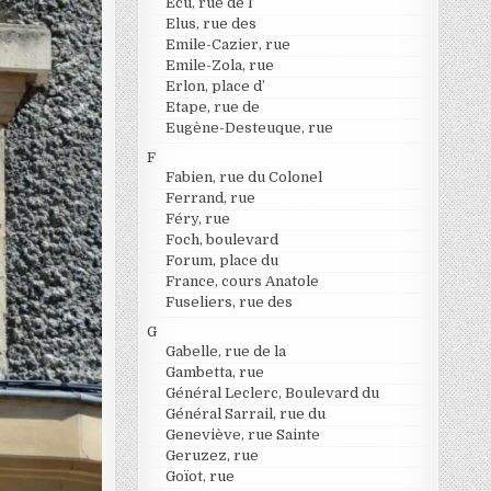
Ecu, rue de l’
Elus, rue des
Emile-Cazier, rue
Emile-Zola, rue
Erlon, place d’
Etape, rue de
Eugène-Desteuque, rue
F
Fabien, rue du Colonel
Ferrand, rue
Féry, rue
Foch, boulevard
Forum, place du
France, cours Anatole
Fuseliers, rue des
G
Gabelle, rue de la
Gambetta, rue
Général Leclerc, Boulevard du
Général Sarrail, rue du
Geneviève, rue Sainte
Geruzez, rue
Goïot, rue