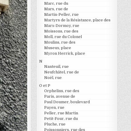
Marc, rue du
Mars, rue de
Martin-Peller, rue
Martyrs de la Résistance, place des
Marx-Dormoy, rue
Moissons, rue des
Moll, rue du Colonel
Moulins, rue des
Museux, place
Myron Herrick, place
N
Nanteuil, rue
Neufchâtel, rue de
Noël, rue
O et P
Orphelins, rue des
Paris, avenue de
Paul Doumer, boulevard
Payen, rue
Peller, rue Martin
Petit-Four, rue du
Pluche, rue
Poissonniers, rue des