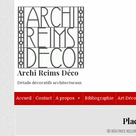
Skip to content
Archi Reims Déco
Détails décoratifs architecturaux
Accueil
Contact
A propos
Bibliographie
Art-Déc
Pla
AUTHOR:
BÉATRICE KELLE