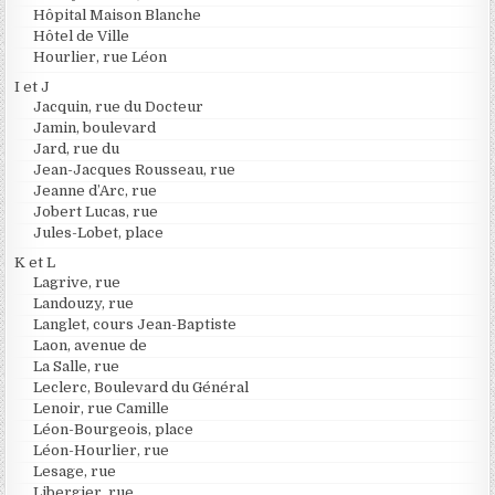
Hôpital Maison Blanche
Hôtel de Ville
Hourlier, rue Léon
I et J
Jacquin, rue du Docteur
Jamin, boulevard
Jard, rue du
Jean-Jacques Rousseau, rue
Jeanne d’Arc, rue
Jobert Lucas, rue
Jules-Lobet, place
K et L
Lagrive, rue
Landouzy, rue
Langlet, cours Jean-Baptiste
Laon, avenue de
La Salle, rue
Leclerc, Boulevard du Général
Lenoir, rue Camille
Léon-Bourgeois, place
Léon-Hourlier, rue
Lesage, rue
Libergier, rue