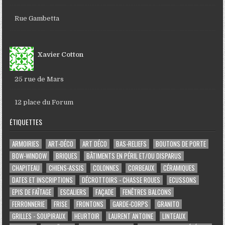
Rue Gambetta
Xavier Cotton
25 rue de Mars
12 place du Forum
ÉTIQUETTES
ARMOIRIES
ART-DÉCO
ART DÉCO
BAS-RELIEFS
BOUTONS DE PORTE
BOW-WINDOW
BRIQUES
BÂTIMENTS EN PÉRIL ET/OU DISPARUS
CHAPITEAU
CHIENS-ASSIS
COLONNES
CORBEAUX
CÉRAMIQUES
DATES ET INSCRIPTIONS
DÉCROTTOIRS - CHASSE ROUES
ECUSSONS
EPIS DE FAÎTAGE
ESCALIERS
FAÇADE
FENÊTRES BALCONS
FERRONNERIE
FRISE
FRONTONS
GARDE-CORPS
GRANITO
GRILLES - SOUPIRAUX
HEURTOIR
LAURENT ANTOINE
LINTEAUX