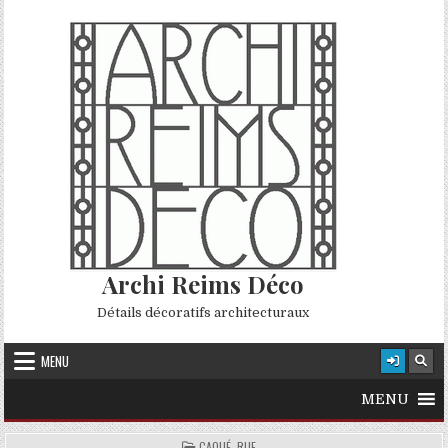
Skip to content
Archi Reims Déco
Détails décoratifs architecturaux
MENU
MENU
POSTED IN
CAQUÉ, RUE