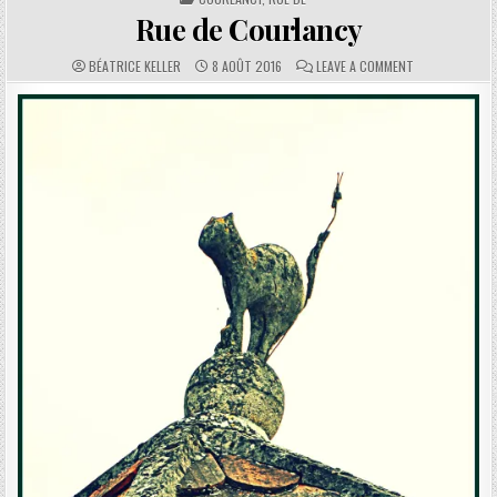
Rue de Courlancy
AUTHOR:
PUBLISHED DATE:
COMMENTS:
ON RUE DE CO
BÉATRICE KELLER
8 AOÛT 2016
LEAVE A COMMENT