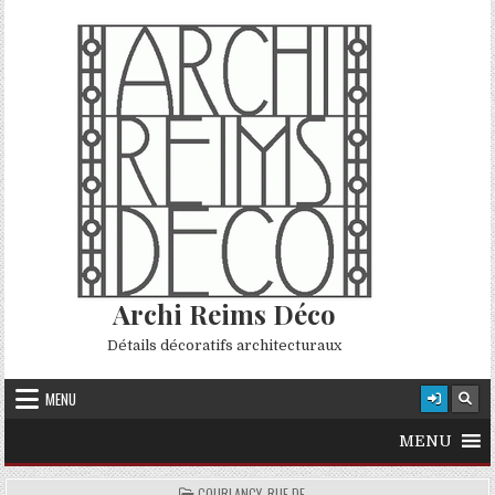
Skip to content
Archi Reims Déco
Détails décoratifs architecturaux
MENU
MENU
POSTED IN
COURLANCY, RUE DE