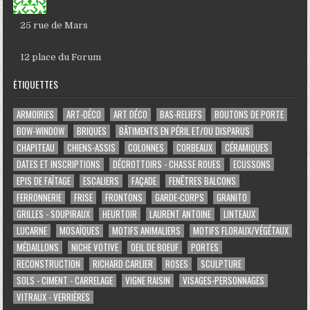
25 rue de Mars
12 place du Forum
ÉTIQUETTES
ARMOIRIES
ART-DÉCO
ART DÉCO
BAS-RELIEFS
BOUTONS DE PORTE
BOW-WINDOW
BRIQUES
BÂTIMENTS EN PÉRIL ET/OU DISPARUS
CHAPITEAU
CHIENS-ASSIS
COLONNES
CORBEAUX
CÉRAMIQUES
DATES ET INSCRIPTIONS
DÉCROTTOIRS - CHASSE ROUES
ECUSSONS
EPIS DE FAÎTAGE
ESCALIERS
FAÇADE
FENÊTRES BALCONS
FERRONNERIE
FRISE
FRONTONS
GARDE-CORPS
GRANITO
GRILLES - SOUPIRAUX
HEURTOIR
LAURENT ANTOINE
LINTEAUX
LUCARNE
MOSAÏQUES
MOTIFS ANIMALIERS
MOTIFS FLORAUX/VÉGÉTAUX
MÉDAILLONS
NICHE VOTIVE
OEIL DE BOEUF
PORTES
RECONSTRUCTION
RICHARD CARLIER
ROSES
SCULPTURE
SOLS - CIMENT - CARRELAGE
VIGNE RAISIN
VISAGES-PERSONNAGES
VITRAUX - VERRIÈRES