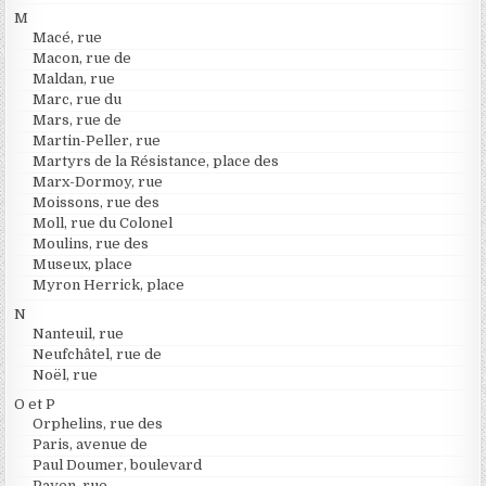
M
Macé, rue
Macon, rue de
Maldan, rue
Marc, rue du
Mars, rue de
Martin-Peller, rue
Martyrs de la Résistance, place des
Marx-Dormoy, rue
Moissons, rue des
Moll, rue du Colonel
Moulins, rue des
Museux, place
Myron Herrick, place
N
Nanteuil, rue
Neufchâtel, rue de
Noël, rue
O et P
Orphelins, rue des
Paris, avenue de
Paul Doumer, boulevard
Payen, rue