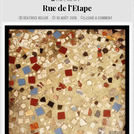
Rue de l’Etape
AUTHOR:
PUBLISHED DATE:
COMMENTS:
ON RUE DE L’E
BÉATRICE KELLER
10 AOÛT 2016
LEAVE A COMMENT