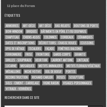
12 place du Forum
ÉTIQUETTES
ARMOIRIES
ART-DÉCO
ART DÉCO
BAS-RELIEFS
BOUTONS DE PORTE
BOW-WINDOW
BRIQUES
BÂTIMENTS EN PÉRIL ET/OU DISPARUS
CHAPITEAU
CHIENS-ASSIS
COLONNES
CORBEAUX
CÉRAMIQUES
DATES ET INSCRIPTIONS
DÉCROTTOIRS - CHASSE ROUES
ECUSSONS
EPIS DE FAÎTAGE
ESCALIERS
FAÇADE
FENÊTRES BALCONS
FERRONNERIE
FRISE
FRONTONS
GARDE-CORPS
GRANITO
GRILLES - SOUPIRAUX
HEURTOIR
LAURENT ANTOINE
LINTEAUX
LUCARNE
MOSAÏQUES
MOTIFS ANIMALIERS
MOTIFS FLORAUX/VÉGÉTAUX
MÉDAILLONS
NICHE VOTIVE
OEIL DE BOEUF
PORTES
RECONSTRUCTION
RICHARD CARLIER
ROSES
SCULPTURE
SOLS - CIMENT - CARRELAGE
VIGNE RAISIN
VISAGES-PERSONNAGES
VITRAUX - VERRIÈRES
RECHERCHER DANS CE SITE