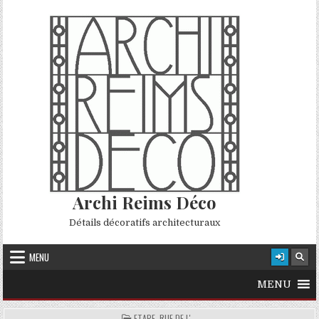
Skip to content
Archi Reims Déco
Détails décoratifs architecturaux
MENU
MENU
POSTED IN
ETAPE, RUE DE L'