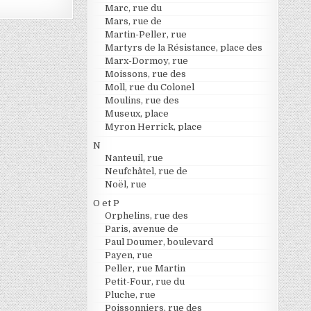
Marc, rue du
Mars, rue de
Martin-Peller, rue
Martyrs de la Résistance, place des
Marx-Dormoy, rue
Moissons, rue des
Moll, rue du Colonel
Moulins, rue des
Museux, place
Myron Herrick, place
N
Nanteuil, rue
Neufchâtel, rue de
Noël, rue
O et P
Orphelins, rue des
Paris, avenue de
Paul Doumer, boulevard
Payen, rue
Peller, rue Martin
Petit-Four, rue du
Pluche, rue
Poissonniers, rue des