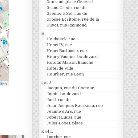
Gouraud, place Général
Grand Credo, rue du
Grenier à Sel, rue du
Grosse Ecritoire, rue de la
Guyot, rue Raymond
H
Heidsieck, rue
Henri IV, rue
Henri Barbusse, rue
Henry Vasnier, boulevard
Hôpital Maison Blanche
Hôtel de Ville
Hourlier, rue Léon
I et J
fier
)
Jacquin, rue du Docteur
Jamin, boulevard
Jard, rue du
Jean-Jacques Rousseau, rue
Jeanne d’Arc, rue
Jobert Lucas, rue
Jules-Lobet, place
K et L
Lagrive, rue