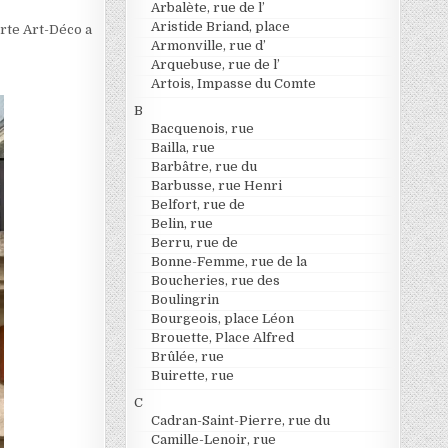
Arbalète, rue de l’
Aristide Briand, place
orte Art-Déco a
Armonville, rue d’
Arquebuse, rue de l’
Artois, Impasse du Comte
B
Bacquenois, rue
Bailla, rue
Barbâtre, rue du
Barbusse, rue Henri
Belfort, rue de
Belin, rue
Berru, rue de
Bonne-Femme, rue de la
Boucheries, rue des
Boulingrin
Bourgeois, place Léon
Brouette, Place Alfred
Brûlée, rue
Buirette, rue
C
Cadran-Saint-Pierre, rue du
Camille-Lenoir, rue