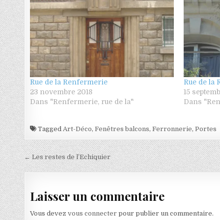
Rue de la Renfermerie
Rue de la
23 novembre 2018
15 septem
Dans "Renfermerie, rue de la"
Dans "Renf
Tagged
Art-Déco
,
Fenêtres balcons
,
Ferronnerie
,
Portes
Navigation de l’article
← Les restes de l’Echiquier
Laisser un commentaire
Vous devez
vous connecter
pour publier un commentaire.