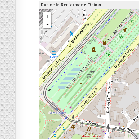
Rue de la Renfermerie, Reims
chargement de la carte - veuillez patienter...
+
-