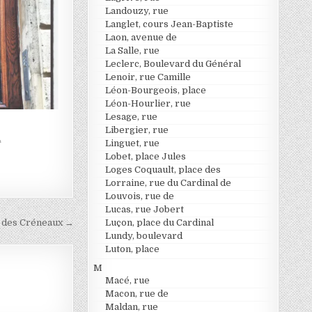
Landouzy, rue
Langlet, cours Jean-Baptiste
Laon, avenue de
La Salle, rue
Leclerc, Boulevard du Général
Lenoir, rue Camille
Léon-Bourgeois, place
Léon-Hourlier, rue
Lesage, rue
Libergier, rue
Linguet, rue
"
Lobet, place Jules
Loges Coquault, place des
Lorraine, rue du Cardinal de
Louvois, rue de
Lucas, rue Jobert
Luçon, place du Cardinal
 des Créneaux →
Lundy, boulevard
Luton, place
M
Macé, rue
Macon, rue de
Maldan, rue