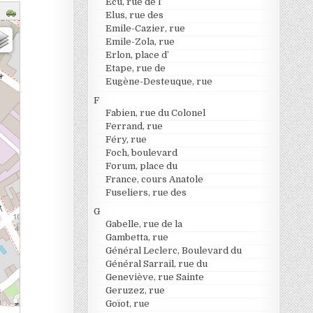
Ecu, rue de l’
Elus, rue des
Emile-Cazier, rue
Emile-Zola, rue
Erlon, place d’
Etape, rue de
Eugène-Desteuque, rue
F
Fabien, rue du Colonel
Ferrand, rue
Féry, rue
Foch, boulevard
Forum, place du
France, cours Anatole
Fuseliers, rue des
G
Gabelle, rue de la
Gambetta, rue
Général Leclerc, Boulevard du
Général Sarrail, rue du
Geneviève, rue Sainte
Geruzez, rue
Goïot, rue