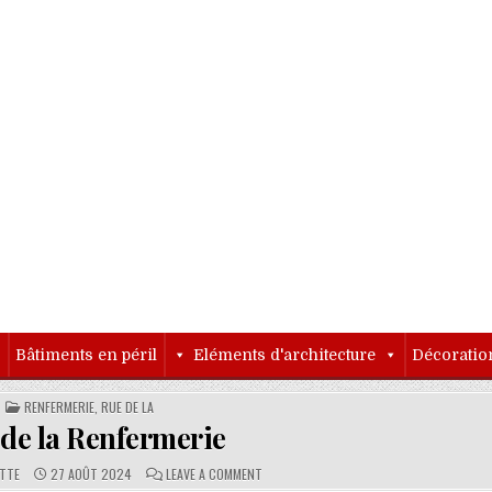
o
Bâtiments en péril
Eléments d'architecture
Décoratio
POSTED IN
RENFERMERIE, RUE DE LA
de la Renfermerie
PUBLISHED DATE:
COMMENTS:
ON RUE DE LA RENFERMERIE
ETTE
27 AOÛT 2024
LEAVE A COMMENT