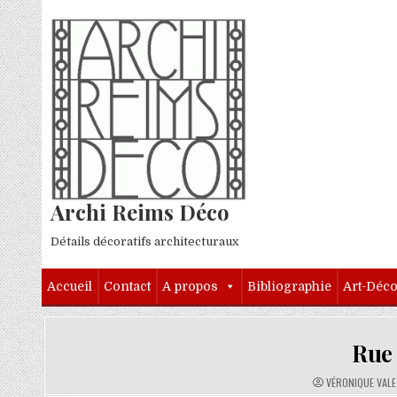
Skip to content
Archi Reims Déco
Détails décoratifs architecturaux
Accueil
Contact
A propos
Bibliographie
Art-Déc
Rue 
AUTHOR:
VÉRONIQUE VAL