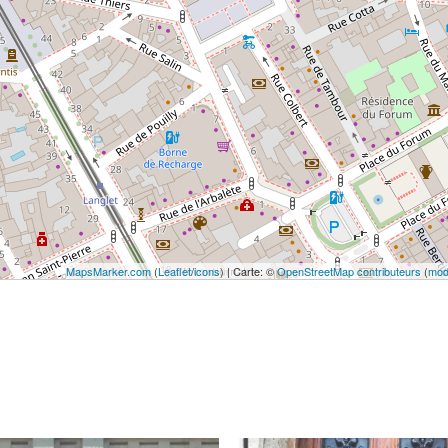
MapsMarker.com
(
Leaflet
/
icons
) | Carte: ©
OpenStreetMap contributeurs
(
modi