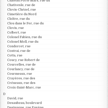
Château Porte Mars, rue du
Chativesle, rue de
Clovis-Chézel, rue
Cimetière du Nord
Cloître, rue du
Clou dans le Fer, rue du
Clovis, rue
Colbert, rue
Colonel Fabien, rue du
Colonel Moll, rue du
Condorcet, rue
Contrai, rue de
Cotta, rue
Coucy, rue Robert de
Courcelles, rue de
Courlancy, rue de
Courmeaux, rue
Crayères, rue des
Créneaux, rue des
Croix-Saint-Marc, rue
D
David, rue
Desaubeau, boulevard
Desteuque, rue Eugène