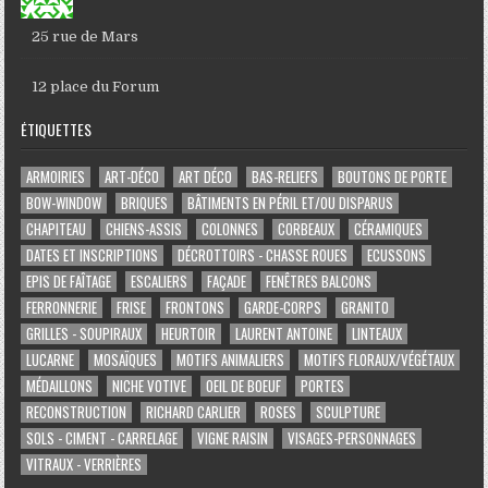
25 rue de Mars
12 place du Forum
ÉTIQUETTES
ARMOIRIES
ART-DÉCO
ART DÉCO
BAS-RELIEFS
BOUTONS DE PORTE
BOW-WINDOW
BRIQUES
BÂTIMENTS EN PÉRIL ET/OU DISPARUS
CHAPITEAU
CHIENS-ASSIS
COLONNES
CORBEAUX
CÉRAMIQUES
DATES ET INSCRIPTIONS
DÉCROTTOIRS - CHASSE ROUES
ECUSSONS
EPIS DE FAÎTAGE
ESCALIERS
FAÇADE
FENÊTRES BALCONS
FERRONNERIE
FRISE
FRONTONS
GARDE-CORPS
GRANITO
GRILLES - SOUPIRAUX
HEURTOIR
LAURENT ANTOINE
LINTEAUX
LUCARNE
MOSAÏQUES
MOTIFS ANIMALIERS
MOTIFS FLORAUX/VÉGÉTAUX
MÉDAILLONS
NICHE VOTIVE
OEIL DE BOEUF
PORTES
RECONSTRUCTION
RICHARD CARLIER
ROSES
SCULPTURE
SOLS - CIMENT - CARRELAGE
VIGNE RAISIN
VISAGES-PERSONNAGES
VITRAUX - VERRIÈRES