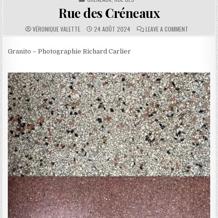
Rue des Créneaux
AUTHOR:
PUBLISHED DATE:
COMMENTS:
ON RUE DES
VÉRONIQUE VALETTE
24 AOÛT 2024
LEAVE A COMMENT
Granito – Photographie Richard Carlier