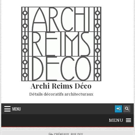
Skip to content
Archi Reims Déco
Détails décoratifs architecturaux
MENU
MENU
POSTED IN
CRÉNEAUX, RUE DES