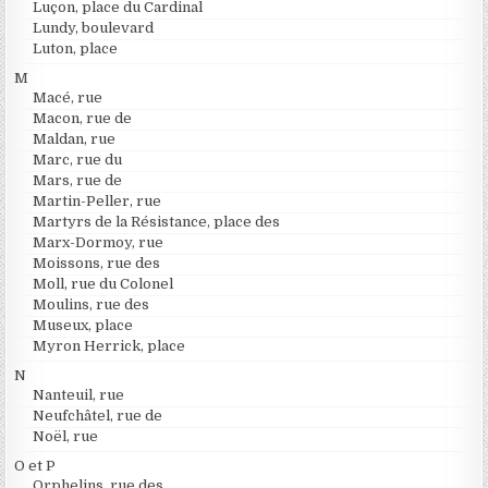
Luçon, place du Cardinal
Lundy, boulevard
Luton, place
M
Macé, rue
Macon, rue de
Maldan, rue
Marc, rue du
Mars, rue de
Martin-Peller, rue
Martyrs de la Résistance, place des
Marx-Dormoy, rue
Moissons, rue des
Moll, rue du Colonel
Moulins, rue des
Museux, place
Myron Herrick, place
N
Nanteuil, rue
Neufchâtel, rue de
Noël, rue
O et P
Orphelins, rue des