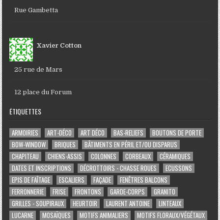
Rue Gambetta
Xavier Cotton
25 rue de Mars
12 place du Forum
ÉTIQUETTES
ARMOIRIES
ART-DÉCO
ART DÉCO
BAS-RELIEFS
BOUTONS DE PORTE
BOW-WINDOW
BRIQUES
BÂTIMENTS EN PÉRIL ET/OU DISPARUS
CHAPITEAU
CHIENS-ASSIS
COLONNES
CORBEAUX
CÉRAMIQUES
DATES ET INSCRIPTIONS
DÉCROTTOIRS - CHASSE ROUES
ECUSSONS
EPIS DE FAÎTAGE
ESCALIERS
FAÇADE
FENÊTRES BALCONS
FERRONNERIE
FRISE
FRONTONS
GARDE-CORPS
GRANITO
GRILLES - SOUPIRAUX
HEURTOIR
LAURENT ANTOINE
LINTEAUX
LUCARNE
MOSAÏQUES
MOTIFS ANIMALIERS
MOTIFS FLORAUX/VÉGÉTAUX