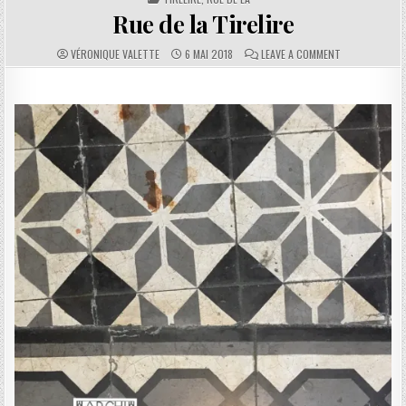
Rue de la Tirelire
AUTHOR:
PUBLISHED DATE:
COMMENTS:
ON RUE DE LA T
VÉRONIQUE VALETTE
6 MAI 2018
LEAVE A COMMENT