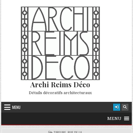
Skip to content
Archi Reims Déco
Détails décoratifs architecturaux
MENU
MENU
POSTED IN
TIRELIRE, RUE DE LA