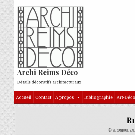
Skip to content
Archi Reims Déco
Détails décoratifs architecturaux
Accueil
Contact
A propos
Bibliographie
Art-Déc
Ru
AUTHOR:
VÉRONIQUE VAL