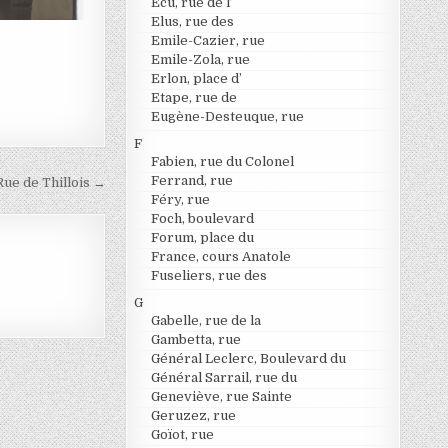
Ecu, rue de l’
Elus, rue des
Emile-Cazier, rue
Emile-Zola, rue
Erlon, place d’
Etape, rue de
Eugène-Desteuque, rue
F
Fabien, rue du Colonel
Ferrand, rue
Rue de Thillois →
Féry, rue
Foch, boulevard
Forum, place du
France, cours Anatole
Fuseliers, rue des
G
Gabelle, rue de la
Gambetta, rue
Général Leclerc, Boulevard du
Général Sarrail, rue du
Geneviève, rue Sainte
Geruzez, rue
Goïot, rue