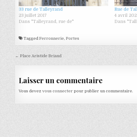
33 rue de Talleyrand
Rue de Ta
23 juillet 2017
4 avril 20
Dans "Talleyrand, rue de"
Dans "Tall
Tagged
Ferronnerie
,
Portes
Navigation de l’article
← Place Aristide Briand
Laisser un commentaire
Vous devez
vous connecter
pour publier un commentaire.