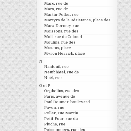
Marc, rue du
Mars, rue de
Martin-Peller, rue
Martyrs de la Résistance, place des
Marx-Dormoy, rue
Moissons, rue des
Moll, rue du Colonel
Moulins, rue des
Museux, place
Myron Herrick, place
N
Nanteuil, rue
Neufchâtel, rue de
Noël, rue
O et P
Orphelins, rue des
Paris, avenue de
Paul Doumer, boulevard
Payen, rue
Peller, rue Martin
Petit-Four, rue du
Pluche, rue
Poissonniers, rue des