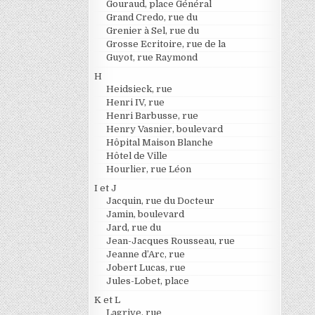
Gouraud, place Général
Grand Credo, rue du
Grenier à Sel, rue du
Grosse Ecritoire, rue de la
Guyot, rue Raymond
H
Heidsieck, rue
Henri IV, rue
Henri Barbusse, rue
Henry Vasnier, boulevard
Hôpital Maison Blanche
Hôtel de Ville
Hourlier, rue Léon
I et J
Jacquin, rue du Docteur
Jamin, boulevard
Jard, rue du
Jean-Jacques Rousseau, rue
Jeanne d’Arc, rue
Jobert Lucas, rue
Jules-Lobet, place
K et L
Lagrive, rue