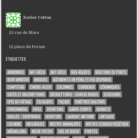
Xavier Cotton
25 rue de Mars
12 place du Forum
ÉTIQUETTES
ARMOIRIES
ART-DÉCO
ART DÉCO
BAS-RELIEFS
BOUTONS DE PORTE
BOW-WINDOW
BRIQUES
BÂTIMENTS EN PÉRIL ET/OU DISPARUS
CHAPITEAU
CHIENS-ASSIS
COLONNES
CORBEAUX
CÉRAMIQUES
DATES ET INSCRIPTIONS
DÉCROTTOIRS - CHASSE ROUES
ECUSSONS
EPIS DE FAÎTAGE
ESCALIERS
FAÇADE
FENÊTRES BALCONS
FERRONNERIE
FRISE
FRONTONS
GARDE-CORPS
GRANITO
GRILLES - SOUPIRAUX
HEURTOIR
LAURENT ANTOINE
LINTEAUX
LUCARNE
MOSAÏQUES
MOTIFS ANIMALIERS
MOTIFS FLORAUX/VÉGÉTAUX
MÉDAILLONS
NICHE VOTIVE
OEIL DE BOEUF
PORTES