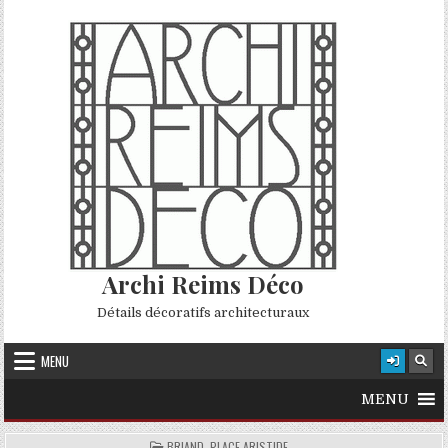
Skip to content
Archi Reims Déco
Détails décoratifs architecturaux
MENU
MENU
POSTED IN
BRIAND, PLACE ARISTIDE