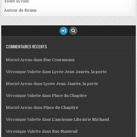
Toute la ville
Autour de Reims
COMMENTAIRES RÉCENTS
Muriel Areno
dans
Rue Courmeaux
Véronique Valette
dans
Lycée Jean-Jaurès, la porte
Muriel Areno
dans
Lycée Jean-Jaurès, la porte
Véronique Valette
dans
Place du Chapitre
Muriel Areno
dans
Place du Chapitre
Véronique Valette
dans
L’ancienne Librairie Michaud
Véronique Valette
dans
Rue Nanteuil