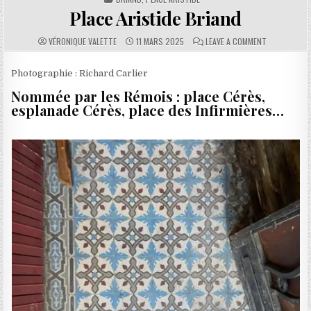
Place Aristide Briand
AUTHOR:
PUBLISHED DATE:
COMMENTS:
ON PLACE AR
VÉRONIQUE VALETTE
11 MARS 2025
LEAVE A COMMENT
Photographie : Richard Carlier
Nommée par les Rémois : place Cérès,
esplanade Cérès, place des Infirmières…