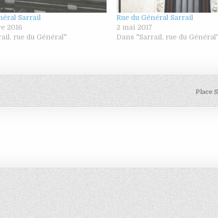
éral Sarrail
Rue du Général Sarrail
e 2016
2 mai 2017
ail, rue du Général"
Dans "Sarrail, rue du Général
Place 