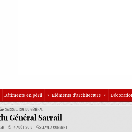
o
Bâtiments en péril
Eléments d'architecture
Décoratio
POSTED IN
SARRAIL, RUE DU GÉNÉRAL
du Général Sarrail
PUBLISHED DATE:
COMMENTS:
ON RUE DU GÉNÉRAL SARRAIL
LER
14 AOÛT 2016
LEAVE A COMMENT