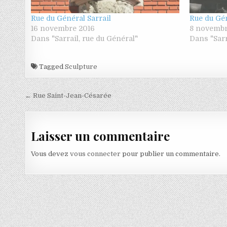
Rue du Général Sarrail
Rue du Gén
16 novembre 2016
8 novembr
Dans "Sarrail, rue du Général"
Dans "Sarr
Tagged
Sculpture
Navigation de l’article
← Rue Saint-Jean-Césarée
Laisser un commentaire
Vous devez
vous connecter
pour publier un commentaire.