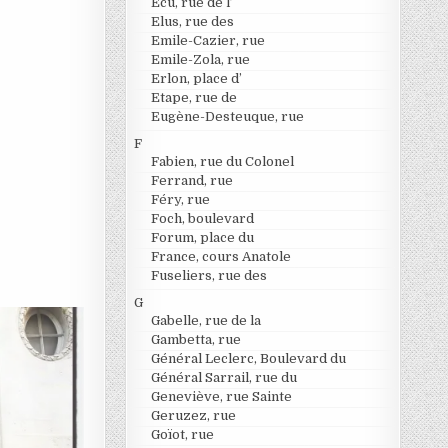
Ecu, rue de l’
Elus, rue des
Emile-Cazier, rue
Emile-Zola, rue
Erlon, place d’
Etape, rue de
Eugène-Desteuque, rue
F
Fabien, rue du Colonel
Ferrand, rue
Féry, rue
Foch, boulevard
Forum, place du
France, cours Anatole
Fuseliers, rue des
G
Gabelle, rue de la
Gambetta, rue
Général Leclerc, Boulevard du
Général Sarrail, rue du
Geneviève, rue Sainte
Geruzez, rue
Goïot, rue