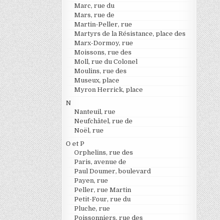
Marc, rue du
Mars, rue de
Martin-Peller, rue
Martyrs de la Résistance, place des
Marx-Dormoy, rue
Moissons, rue des
Moll, rue du Colonel
Moulins, rue des
Museux, place
Myron Herrick, place
N
Nanteuil, rue
Neufchâtel, rue de
Noël, rue
O et P
Orphelins, rue des
Paris, avenue de
Paul Doumer, boulevard
Payen, rue
Peller, rue Martin
Petit-Four, rue du
Pluche, rue
Poissonniers, rue des