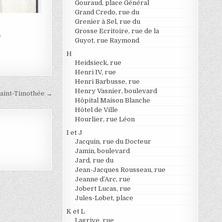
Gouraud, place Général
Grand Credo, rue du
Grenier à Sel, rue du
Grosse Ecritoire, rue de la
"
Guyot, rue Raymond
H
Heidsieck, rue
Henri IV, rue
Henri Barbusse, rue
Henry Vasnier, boulevard
Saint-Timothée →
Hôpital Maison Blanche
Hôtel de Ville
Hourlier, rue Léon
I et J
Jacquin, rue du Docteur
Jamin, boulevard
Jard, rue du
Jean-Jacques Rousseau, rue
Jeanne d’Arc, rue
Jobert Lucas, rue
Jules-Lobet, place
K et L
Lagrive, rue