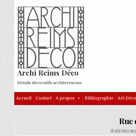
Skip to content
Archi Reims Déco
Détails décoratifs architecturaux
Accueil
Contact
A propos
Bibliographie
Art-Déc
Rue 
AUTHOR:
BÉATRICE KEL