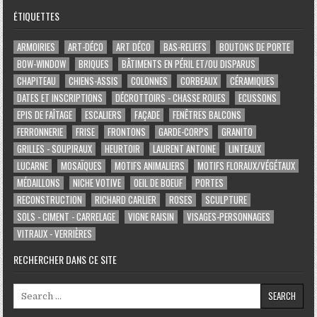
ÉTIQUETTES
ARMOIRIES
ART-DÉCO
ART DÉCO
BAS-RELIEFS
BOUTONS DE PORTE
BOW-WINDOW
BRIQUES
BÂTIMENTS EN PÉRIL ET/OU DISPARUS
CHAPITEAU
CHIENS-ASSIS
COLONNES
CORBEAUX
CÉRAMIQUES
DATES ET INSCRIPTIONS
DÉCROTTOIRS - CHASSE ROUES
ECUSSONS
EPIS DE FAÎTAGE
ESCALIERS
FAÇADE
FENÊTRES BALCONS
FERRONNERIE
FRISE
FRONTONS
GARDE-CORPS
GRANITO
GRILLES - SOUPIRAUX
HEURTOIR
LAURENT ANTOINE
LINTEAUX
LUCARNE
MOSAÏQUES
MOTIFS ANIMALIERS
MOTIFS FLORAUX/VÉGÉTAUX
MÉDAILLONS
NICHE VOTIVE
OEIL DE BOEUF
PORTES
RECONSTRUCTION
RICHARD CARLIER
ROSES
SCULPTURE
SOLS - CIMENT - CARRELAGE
VIGNE RAISIN
VISAGES-PERSONNAGES
VITRAUX - VERRIÈRES
RECHERCHER DANS CE SITE
Search for: