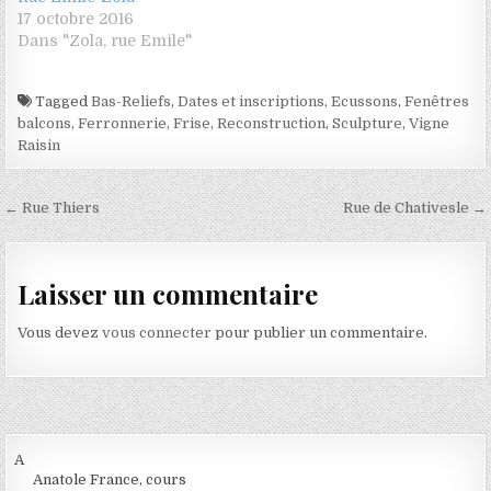
17 octobre 2016
Dans "Zola, rue Emile"
Tagged
Bas-Reliefs
,
Dates et inscriptions
,
Ecussons
,
Fenêtres
balcons
,
Ferronnerie
,
Frise
,
Reconstruction
,
Sculpture
,
Vigne
Raisin
Navigation de l’article
← Rue Thiers
Rue de Chativesle →
Laisser un commentaire
Vous devez
vous connecter
pour publier un commentaire.
A
Anatole France, cours