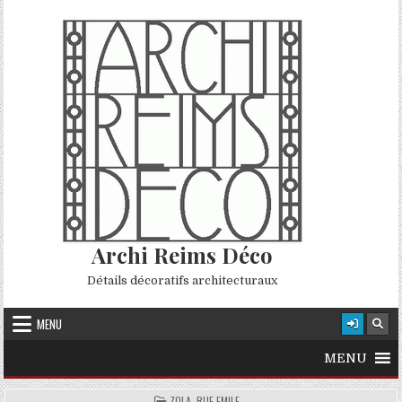
Skip to content
Archi Reims Déco
Détails décoratifs architecturaux
MENU
MENU
POSTED IN
ZOLA, RUE EMILE