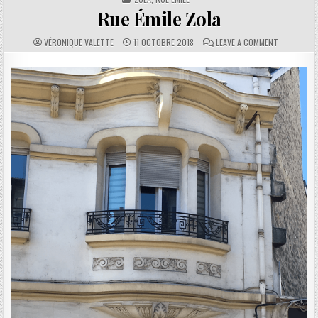
Rue Émile Zola
AUTHOR:
PUBLISHED DATE:
COMMENTS:
ON RUE ÉMI
VÉRONIQUE VALETTE
11 OCTOBRE 2018
LEAVE A COMMENT